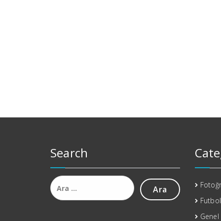
Search
Cate
Arama:
Fotoğr
Futbol
Genel