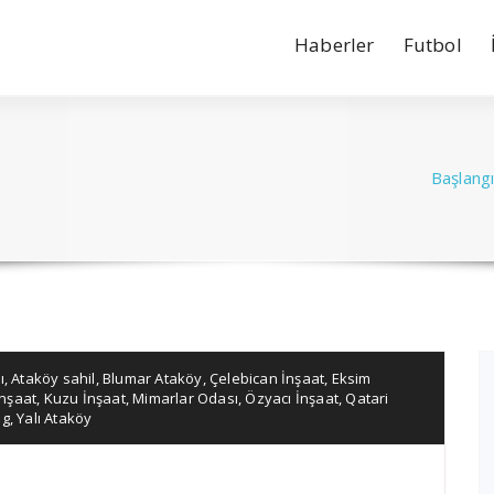
Haberler
Futbol
Başlang
ı
,
Ataköy sahil
,
Blumar Ataköy
,
Çelebican İnşaat
,
Eksim
nşaat
,
Kuzu İnşaat
,
Mimarlar Odası
,
Özyacı İnşaat
,
Qatari
ng
,
Yalı Ataköy