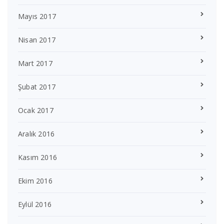
Mayıs 2017
Nisan 2017
Mart 2017
Şubat 2017
Ocak 2017
Aralık 2016
Kasım 2016
Ekim 2016
Eylül 2016