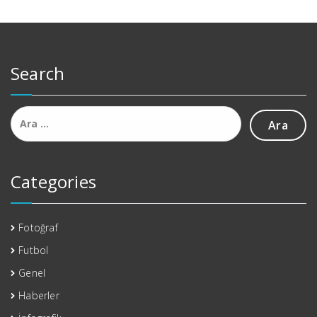
Search
Arama:
Categories
Fotoğraf
Futbol
Genel
Haberler