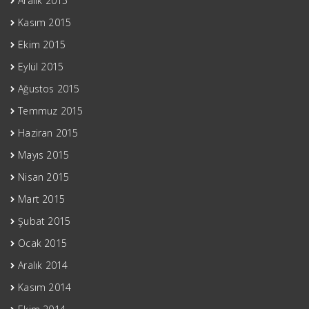
Aralık 2015
Kasım 2015
Ekim 2015
Eylül 2015
Ağustos 2015
Temmuz 2015
Haziran 2015
Mayıs 2015
Nisan 2015
Mart 2015
Şubat 2015
Ocak 2015
Aralık 2014
Kasım 2014