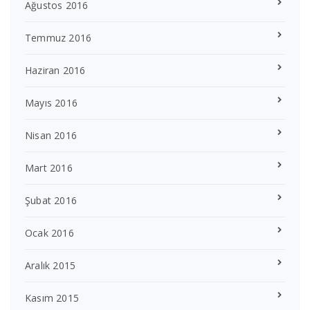
Ağustos 2016
Temmuz 2016
Haziran 2016
Mayıs 2016
Nisan 2016
Mart 2016
Şubat 2016
Ocak 2016
Aralık 2015
Kasım 2015