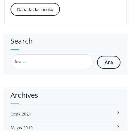
Daha fazlasını oku
Search
Arama:
Archives
Ocak 2021
Mayıs 2019