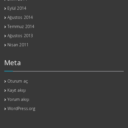
Eylül 2014
Ağustos 2014
Temmuz 2014
Ağustos 2013
Nisan 2011
Meta
Oturum aç
Kayıt akışı
Yorum akışı
WordPress.org