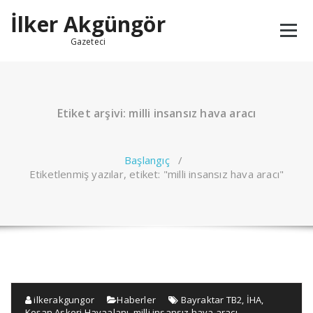
İçeriğe
İlker Akgüngör
geç
Gazeteci
Etiket arşivi: milli insansız hava aracı
Başlangıç
/
Etiketlenmiş yazılar, etiket: "milli insansız hava aracı"
ilkerakgungor
Haberler
Bayraktar TB2
,
İHA
,
Keşan Askeri Havaalanı
,
milli insansız hava aracı