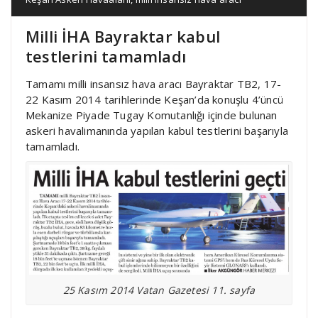
Milli İHA Bayraktar kabul
testlerini tamamladı
Tamamı milli insansız hava aracı Bayraktar TB2, 17-
22 Kasım 2014 tarihlerinde Keşan’da konuşlu 4’üncü
Mekanize Piyade Tugay Komutanlığı içinde bulunan
askeri havalimanında yapılan kabul testlerini başarıyla
tamamladı.
25 Kasım 2014 Vatan Gazetesi 11. sayfa