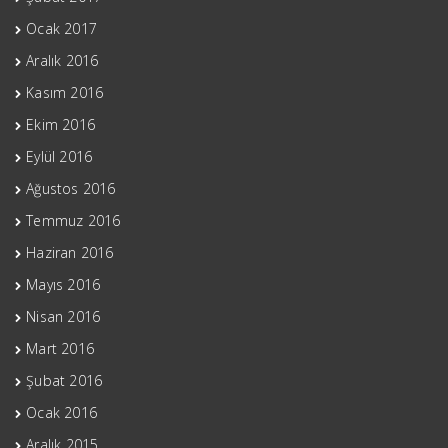
Ocak 2017
Aralık 2016
Kasım 2016
Ekim 2016
Eylül 2016
Ağustos 2016
Temmuz 2016
Haziran 2016
Mayıs 2016
Nisan 2016
Mart 2016
Şubat 2016
Ocak 2016
Aralık 2015