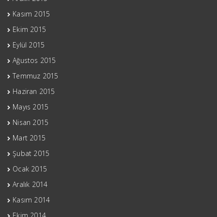
Kasım 2015
Ekim 2015
Eylül 2015
Ağustos 2015
Temmuz 2015
Haziran 2015
Mayıs 2015
Nisan 2015
Mart 2015
Şubat 2015
Ocak 2015
Aralık 2014
Kasım 2014
Ekim 2014