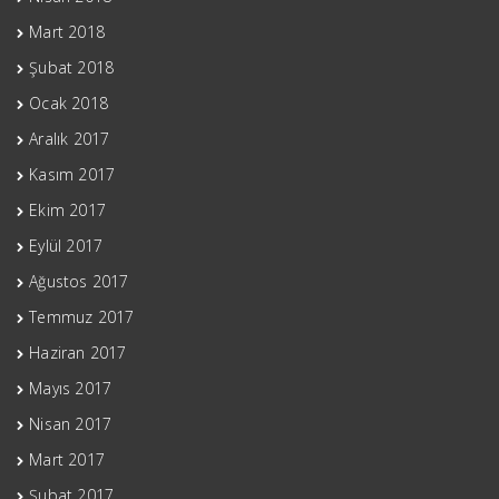
Mart 2018
Şubat 2018
Ocak 2018
Aralık 2017
Kasım 2017
Ekim 2017
Eylül 2017
Ağustos 2017
Temmuz 2017
Haziran 2017
Mayıs 2017
Nisan 2017
Mart 2017
Şubat 2017