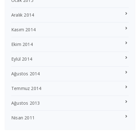
Ocak 2015
Aralık 2014
Kasım 2014
Ekim 2014
Eylül 2014
Ağustos 2014
Temmuz 2014
Ağustos 2013
Nisan 2011