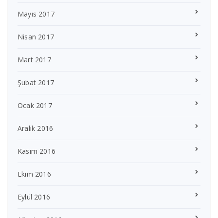
Mayıs 2017
Nisan 2017
Mart 2017
Şubat 2017
Ocak 2017
Aralık 2016
Kasım 2016
Ekim 2016
Eylül 2016