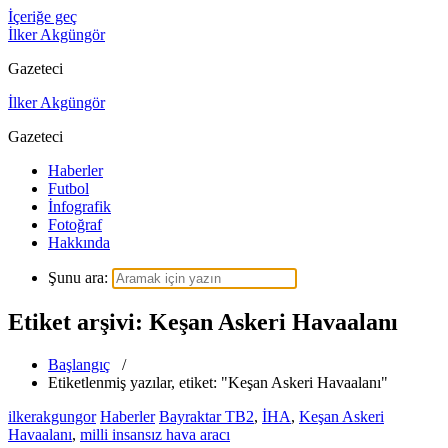
İçeriğe geç
İlker Akgüngör
Gazeteci
İlker Akgüngör
Gazeteci
Haberler
Futbol
İnfografik
Fotoğraf
Hakkında
Şunu ara:
Etiket arşivi: Keşan Askeri Havaalanı
Başlangıç
/
Etiketlenmiş yazılar, etiket: "Keşan Askeri Havaalanı"
ilkerakgungor
Haberler
Bayraktar TB2
,
İHA
,
Keşan Askeri
Havaalanı
,
milli insansız hava aracı