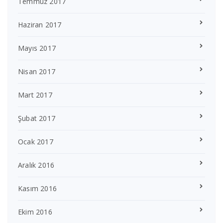
Temmuz 2017
Haziran 2017
Mayıs 2017
Nisan 2017
Mart 2017
Şubat 2017
Ocak 2017
Aralık 2016
Kasım 2016
Ekim 2016