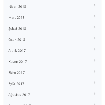
Nisan 2018
Mart 2018
Şubat 2018
Ocak 2018
Aralık 2017
Kasım 2017
Ekim 2017
Eylül 2017
Ağustos 2017