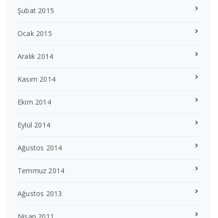
Şubat 2015
Ocak 2015
Aralık 2014
Kasım 2014
Ekim 2014
Eylül 2014
Ağustos 2014
Temmuz 2014
Ağustos 2013
Nisan 2011