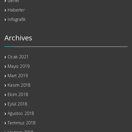
Genel
Haberler
İnfografik
Archives
Ocak 2021
Mayıs 2019
Mart 2019
Kasım 2018
Ekim 2018
Eylül 2018
Ağustos 2018
Temmuz 2018