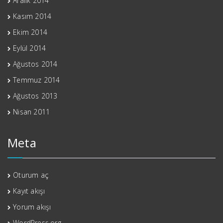
Aralık 2014
Kasım 2014
Ekim 2014
Eylül 2014
Ağustos 2014
Temmuz 2014
Ağustos 2013
Nisan 2011
Meta
Oturum aç
Kayıt akışı
Yorum akışı
WordPress.org