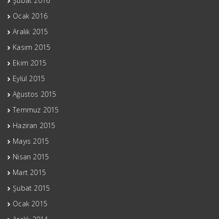
Şubat 2016
Ocak 2016
Aralık 2015
Kasım 2015
Ekim 2015
Eylül 2015
Ağustos 2015
Temmuz 2015
Haziran 2015
Mayıs 2015
Nisan 2015
Mart 2015
Şubat 2015
Ocak 2015