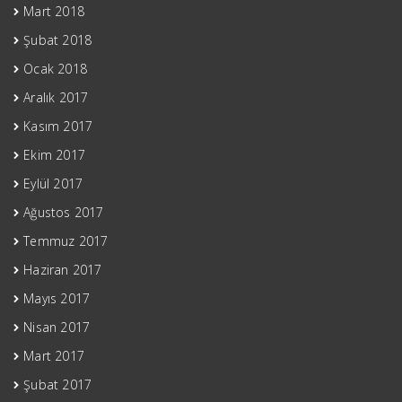
Mart 2018
Şubat 2018
Ocak 2018
Aralık 2017
Kasım 2017
Ekim 2017
Eylül 2017
Ağustos 2017
Temmuz 2017
Haziran 2017
Mayıs 2017
Nisan 2017
Mart 2017
Şubat 2017