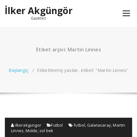
İçeriğe
İlker Akgüngör
geç
Gazeteci
Etiket arşivi: Martin Linnes
Başlangıç
/
Etiketlenmiş yazılar, etiket: "Martin Linnes"
ilkerakgungor
Futbol
futbol
,
Galatasaray
,
Martin
Linnes
,
Molde
,
sol bek