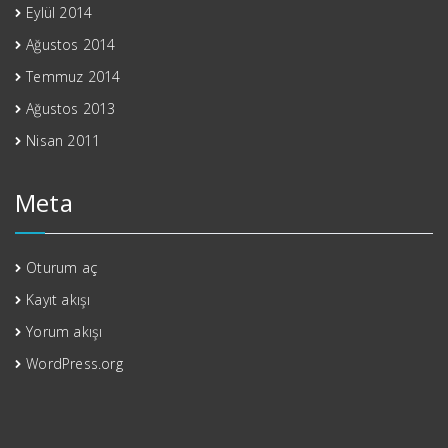
Eylül 2014
Ağustos 2014
Temmuz 2014
Ağustos 2013
Nisan 2011
Meta
Oturum aç
Kayıt akışı
Yorum akışı
WordPress.org