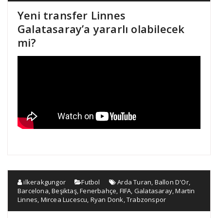
Yeni transfer Linnes
Galatasaray’a yararlı olabilecek
mi?
ilkerakgungor
Futbol
Arda Turan
,
Ballon D'Or
,
Barcelona
,
Beşiktaş
,
Fenerbahçe
,
FIFA
,
Galatasaray
,
Martin
Linnes
,
Mircea Lucescu
,
Ryan Donk
,
Trabzonspor