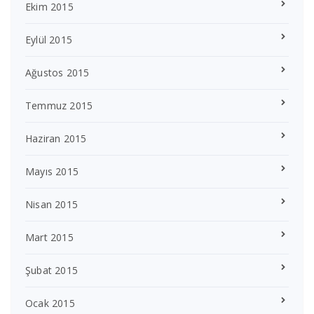
Ekim 2015
Eylül 2015
Ağustos 2015
Temmuz 2015
Haziran 2015
Mayıs 2015
Nisan 2015
Mart 2015
Şubat 2015
Ocak 2015