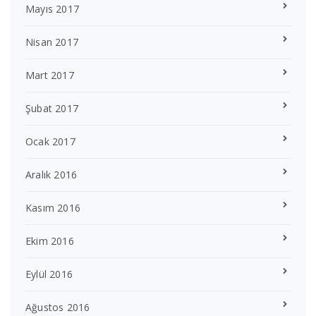
Mayıs 2017
Nisan 2017
Mart 2017
Şubat 2017
Ocak 2017
Aralık 2016
Kasım 2016
Ekim 2016
Eylül 2016
Ağustos 2016