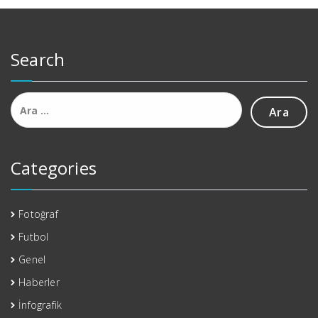
Search
Arama:
Categories
Fotoğraf
Futbol
Genel
Haberler
İnfografik