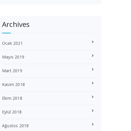
Archives
Ocak 2021
Mayıs 2019
Mart 2019
Kasım 2018
Ekim 2018
Eylül 2018
Ağustos 2018