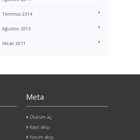
Temmuz 2014
Ağustos 2013
Nisan 2011
Meta
Oturum aç
Kayıt akışı
Yorum akışı