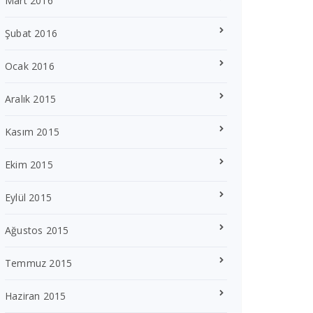
Mart 2016
Şubat 2016
Ocak 2016
Aralık 2015
Kasım 2015
Ekim 2015
Eylül 2015
Ağustos 2015
Temmuz 2015
Haziran 2015