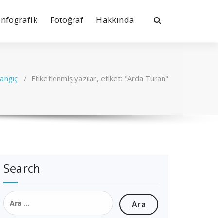
İnfografik
Fotoğraf
Hakkında
langıç
/
Etiketlenmiş yazılar, etiket: "Arda Turan"
Search
Arama: