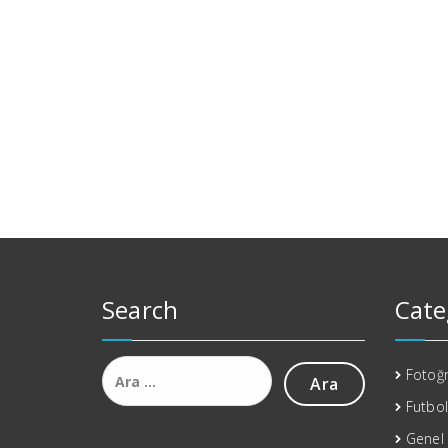
Search
Cate
Arama:
Fotoğr
Futbol
Genel