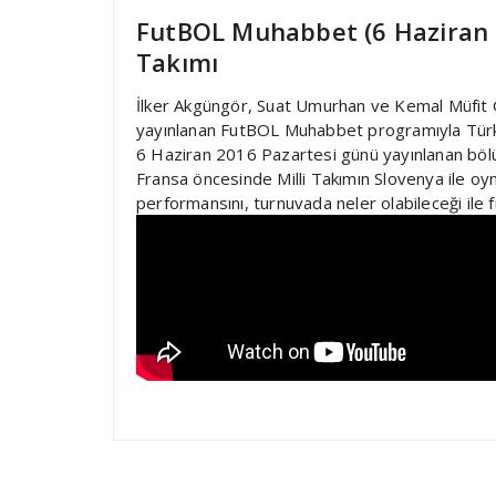
FutBOL Muhabbet (6 Haziran 2
Takımı
İlker Akgüngör, Suat Umurhan ve Kemal Müfit 
yayınlanan FutBOL Muhabbet programıyla Türki
6 Haziran 2016 Pazartesi günü yayınlanan b
Fransa öncesinde Milli Takımın Slovenya ile oyn
performansını, turnuvada neler olabileceği ile 