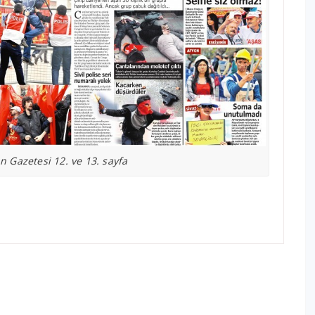
n Gazetesi 12. ve 13. sayfa