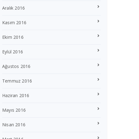
Aralık 2016
Kasım 2016
Ekim 2016
Eylül 2016
Ağustos 2016
Temmuz 2016
Haziran 2016
Mayıs 2016
Nisan 2016