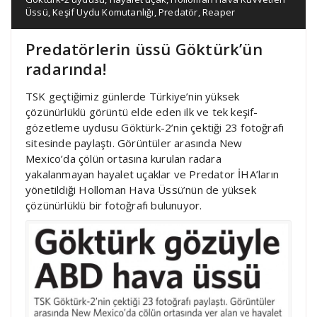
Üssü
,
Keşif Uydu Komutanlığı
,
Predatör
,
Reaper
Predatörlerin üssü Göktürk’ün
radarında!
TSK geçtiğimiz günlerde Türkiye’nin yüksek
çözünürlüklü görüntü elde eden ilk ve tek keşif-
gözetleme uydusu Göktürk-2’nin çektiği 23 fotoğrafı
sitesinde paylaştı. Görüntüler arasında New
Mexico’da çölün ortasına kurulan radara
yakalanmayan hayalet uçaklar ve Predator İHA’ların
yönetildiği Holloman Hava Üssü’nün de yüksek
çözünürlüklü bir fotoğrafı bulunuyor.