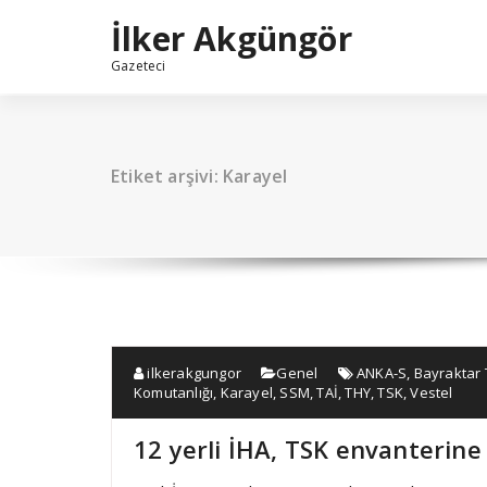
İçeriğe
İlker Akgüngör
geç
Gazeteci
Etiket arşivi: Karayel
ilkerakgungor
Genel
ANKA-S
,
Bayraktar 
Komutanlığı
,
Karayel
,
SSM
,
TAİ
,
THY
,
TSK
,
Vestel
12 yerli İHA, TSK envanterine 