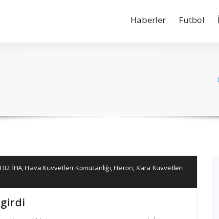
Haberler
Futbol
TB2 İHA
,
Hava Kuvvetleri Komutanlığı
,
Heron
,
Kara Kuvvetleri
girdi