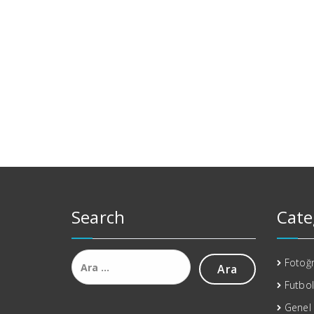
Search
Cate
Arama:
Fotoğr
Futbol
Genel