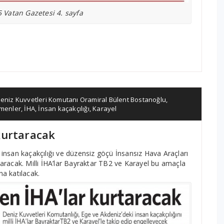
 Vatan Gazetesi 4. sayfa
eniz Kuvvetleri Komutanı Oramiral Bülent Bostanoğlu
,
menler
,
İHA
,
İnsan kaçakçılığı
,
Karayel
kurtaracak
insan kaçakçılığı ve düzensiz göçü İnsansız Hava Araçları
aracak. Milli İHA’lar Bayraktar TB2 ve Karayel bu amaçla
a katılacak.