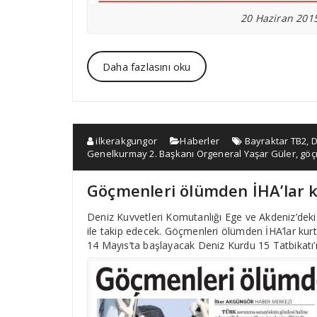
20 Haziran 2015
Daha fazlasını oku
ilkerakgungor
Haberler
Bayraktar TB2
,
D
Genelkurmay 2. Başkanı Orgeneral Yaşar Güler
,
göç
Göçmenleri ölümden İHA’lar 
Deniz Kuvvetleri Komutanlığı Ege ve Akdeniz’deki 
ile takip edecek. Göçmenleri ölümden İHA’lar kurt
14 Mayıs’ta başlayacak Deniz Kurdu 15 Tatbikatı’n