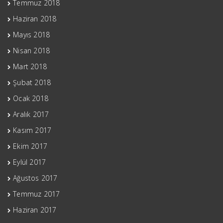
Temmuz 2018
Haziran 2018
Mayıs 2018
Nisan 2018
Mart 2018
Şubat 2018
Ocak 2018
Aralık 2017
Kasım 2017
Ekim 2017
Eylül 2017
Ağustos 2017
Temmuz 2017
Haziran 2017