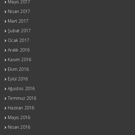
Mayıs 2017
Nisan 2017
Mart 2017
Şubat 2017
Ocak 2017
Aralık 2016
Kasım 2016
Ekim 2016
Eylül 2016
Ağustos 2016
Temmuz 2016
Haziran 2016
Mayıs 2016
Nisan 2016