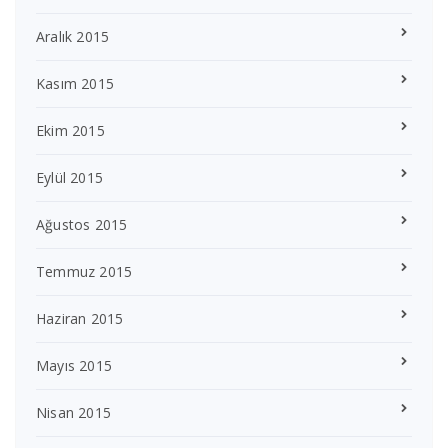
Aralık 2015
Kasım 2015
Ekim 2015
Eylül 2015
Ağustos 2015
Temmuz 2015
Haziran 2015
Mayıs 2015
Nisan 2015