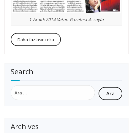
1 Aralık 2014 Vatan Gazetesi 4. sayfa
Daha fazlasını oku
Search
Arama:
Archives