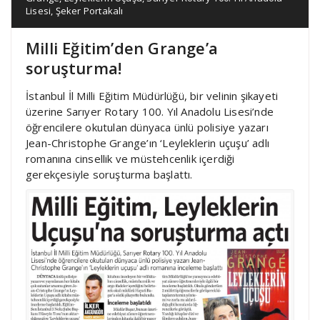
Lisesi
,
Şeker Portakalı
Milli Eğitim’den Grange’a
soruşturma!
İstanbul İl Milli Eğitim Müdürlüğü, bir velinin şikayeti
üzerine Sarıyer Rotary 100. Yıl Anadolu Lisesi’nde
öğrencilere okutulan dünyaca ünlü polisiye yazarı
Jean-Christophe Grange’ın ‘Leyleklerin uçuşu’ adlı
romanına cinsellik ve müstehcenlik içerdiği
gerekçesiyle soruşturma başlattı.