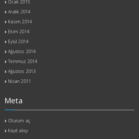
Ocak 2015
Aralık 2014
Kasım 2014
Ekim 2014
Eylül 2014
Ağustos 2014
Temmuz 2014
Ağustos 2013
Nisan 2011
Meta
Oturum aç
Kayıt akışı