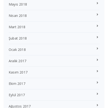
Mayıs 2018
Nisan 2018
Mart 2018
Şubat 2018
Ocak 2018
Aralık 2017
Kasım 2017
Ekim 2017
Eylül 2017
Ağustos 2017