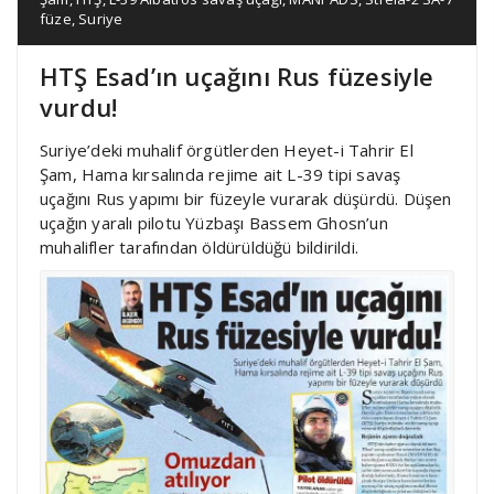
füze
,
Suriye
HTŞ Esad’ın uçağını Rus füzesiyle
vurdu!
Suriye’deki muhalif örgütlerden Heyet-i Tahrir El
Şam, Hama kırsalında rejime ait L-39 tipi savaş
uçağını Rus yapımı bir füzeyle vurarak düşürdü. Düşen
uçağın yaralı pilotu Yüzbaşı Bassem Ghosn’un
muhalifler tarafından öldürüldüğü bildirildi.