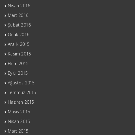
Nisan 2016
Mart 2016
Şubat 2016
Ocak 2016
Aralık 2015
Kasım 2015
Ekim 2015
Eylül 2015
Ağustos 2015
Temmuz 2015
Haziran 2015
Mayıs 2015
Nisan 2015
Mart 2015