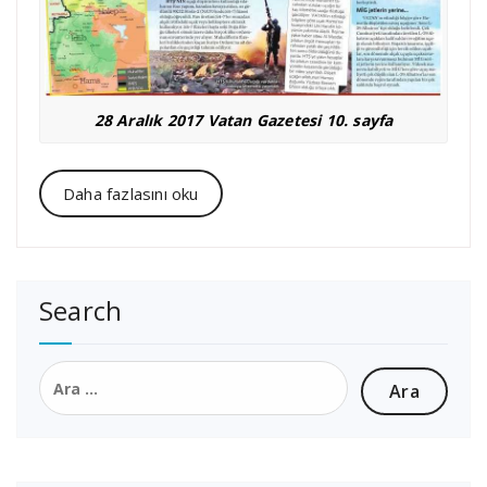
28 Aralık 2017 Vatan Gazetesi 10. sayfa
Daha fazlasını oku
Search
Arama: