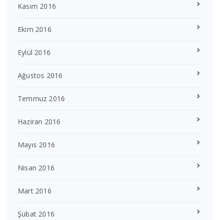
Kasım 2016
Ekim 2016
Eylül 2016
Ağustos 2016
Temmuz 2016
Haziran 2016
Mayıs 2016
Nisan 2016
Mart 2016
Şubat 2016