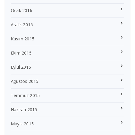
Ocak 2016
Aralık 2015
Kasım 2015
Ekim 2015
Eylül 2015
Ağustos 2015
Temmuz 2015
Haziran 2015
Mayıs 2015