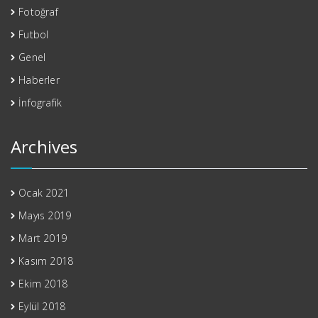
Fotoğraf
Futbol
Genel
Haberler
İnfografik
Archives
Ocak 2021
Mayıs 2019
Mart 2019
Kasım 2018
Ekim 2018
Eylül 2018