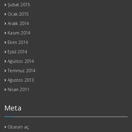
Şubat 2015
Ocak 2015
Aralık 2014
Kasım 2014
Ekim 2014
Eylül 2014
Ağustos 2014
Temmuz 2014
Ağustos 2013
Nisan 2011
Meta
Oturum aç