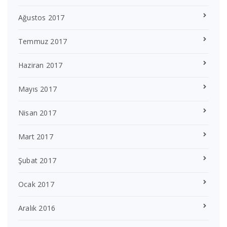
Ağustos 2017
Temmuz 2017
Haziran 2017
Mayıs 2017
Nisan 2017
Mart 2017
Şubat 2017
Ocak 2017
Aralık 2016