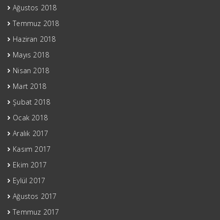
Ağustos 2018
Temmuz 2018
Haziran 2018
Mayıs 2018
Nisan 2018
Mart 2018
Şubat 2018
Ocak 2018
Aralık 2017
Kasım 2017
Ekim 2017
Eylül 2017
Ağustos 2017
Temmuz 2017