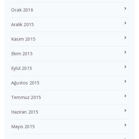
Ocak 2016
Aralık 2015
Kasım 2015
Ekim 2015
Eylül 2015
Ağustos 2015
Temmuz 2015
Haziran 2015
Mayıs 2015