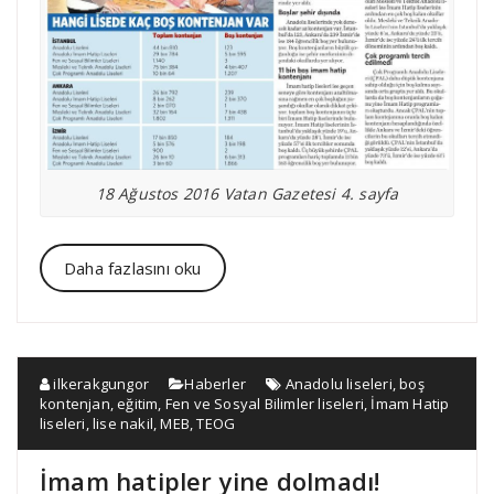
18 Ağustos 2016 Vatan Gazetesi 4. sayfa
Daha fazlasını oku
ilkerakgungor
Haberler
Anadolu liseleri
,
boş
kontenjan
,
eğitim
,
Fen ve Sosyal Bilimler liseleri
,
İmam Hatip
liseleri
,
lise nakil
,
MEB
,
TEOG
İmam hatipler yine dolmadı!