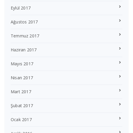
Eylül 2017
Ağustos 2017
Temmuz 2017
Haziran 2017
Mayıs 2017
Nisan 2017
Mart 2017
Şubat 2017
Ocak 2017