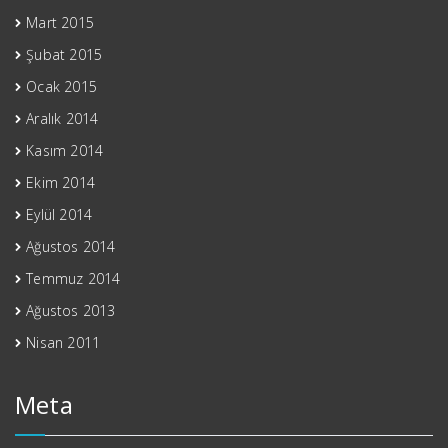
Mart 2015
Şubat 2015
Ocak 2015
Aralık 2014
Kasım 2014
Ekim 2014
Eylül 2014
Ağustos 2014
Temmuz 2014
Ağustos 2013
Nisan 2011
Meta