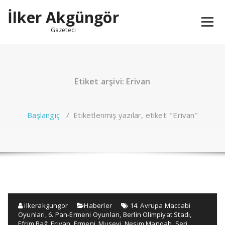
İçeriğe
İlker Akgüngör
geç
Gazeteci
Etiket arşivi: Erivan
Başlangıç
/
Etiketlenmiş yazılar, etiket: "Erivan"
ilkerakgungor
Haberler
14. Avrupa Maccabi
Oyunları
,
6. Pan-Ermeni Oyunları
,
Berlin Olimpiyat Stadı
,
Efrim Bağ
,
Erivan
,
Ermeni
,
Musevi
,
Nesim Manoah
,
Serj