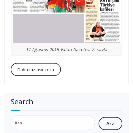
17 Ağustos 2015 Vatan Gazetesi 2. sayfa
Daha fazlasını oku
Search
Arama: