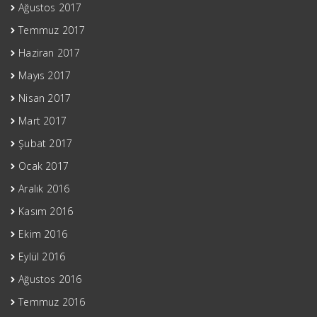
Ağustos 2017
Temmuz 2017
Haziran 2017
Mayıs 2017
Nisan 2017
Mart 2017
Şubat 2017
Ocak 2017
Aralık 2016
Kasım 2016
Ekim 2016
Eylül 2016
Ağustos 2016
Temmuz 2016