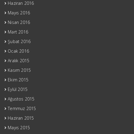
Haziran 2016
Mayıs 2016
Nisan 2016
Mart 2016
Şubat 2016
Ocak 2016
Aralık 2015
Kasım 2015
Ekim 2015
Eylül 2015
Ağustos 2015
Temmuz 2015
Haziran 2015
Mayıs 2015