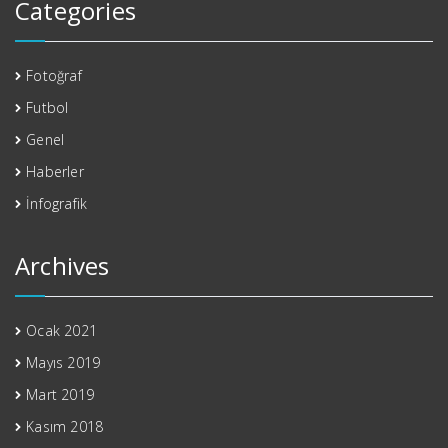
Categories
Fotoğraf
Futbol
Genel
Haberler
İnfografik
Archives
Ocak 2021
Mayıs 2019
Mart 2019
Kasım 2018