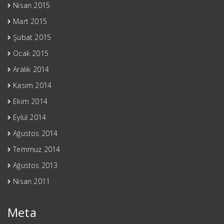
Nisan 2015
Mart 2015
Şubat 2015
Ocak 2015
Aralık 2014
Kasım 2014
Ekim 2014
Eylül 2014
Ağustos 2014
Temmuz 2014
Ağustos 2013
Nisan 2011
Meta