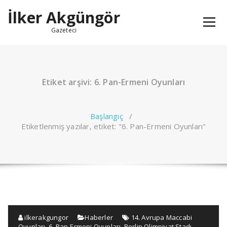
İçeriğe
İlker Akgüngör
geç
Gazeteci
Etiket arşivi: 6. Pan-Ermeni Oyunları
Başlangıç
/
Etiketlenmiş yazılar, etiket: "6. Pan-Ermeni Oyunları"
ilkerakgungor
Haberler
14. Avrupa Maccabi
Oyunları
,
6. Pan-Ermeni Oyunları
,
Berlin Olimpiyat Stadı
,