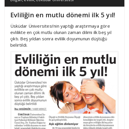
Evliliğin en mutlu dönemi ilk 5 yıl!
Üsküdar Üniversitesi’nin yaptığı araştırmaya göre
evlilikte en çok mutlu olunan zaman dilimi ilk beş yıl
çıktı. Beş yıldan sonra evlilik doyumunun düştüğü
belirtildi.