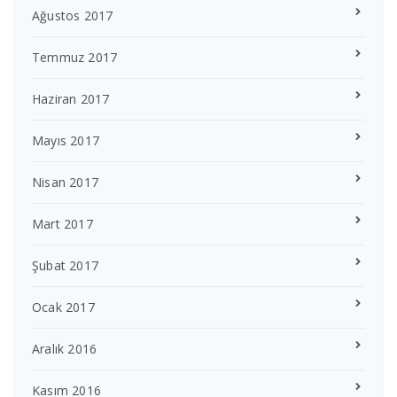
Ağustos 2017
Temmuz 2017
Haziran 2017
Mayıs 2017
Nisan 2017
Mart 2017
Şubat 2017
Ocak 2017
Aralık 2016
Kasım 2016