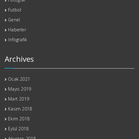
Futbol
Genel
Haberler
İnfografik
Archives
Ocak 2021
Mayıs 2019
Mart 2019
Kasım 2018
Ekim 2018
Eylül 2018
Ağustos 2018