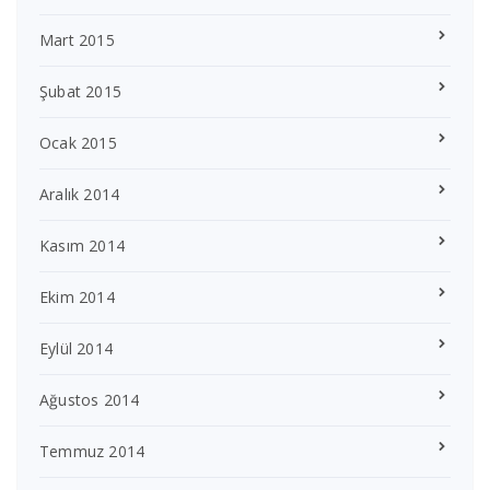
Mart 2015
Şubat 2015
Ocak 2015
Aralık 2014
Kasım 2014
Ekim 2014
Eylül 2014
Ağustos 2014
Temmuz 2014