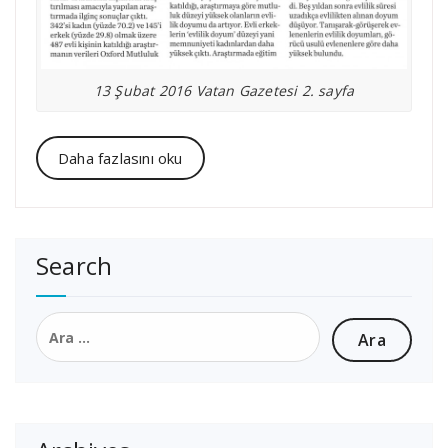
13 Şubat 2016 Vatan Gazetesi 2. sayfa
Daha fazlasını oku
Search
Arama: