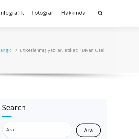
İnfografik
Fotoğraf
Hakkında
langıç
/
Etiketlenmiş yazılar, etiket: "Divan Oteli"
Search
Arama: