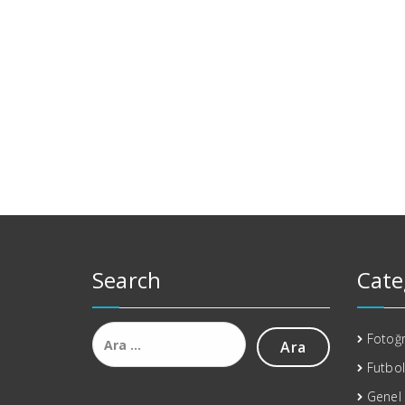
Search
Cate
Arama:
Fotoğr
Futbol
Genel