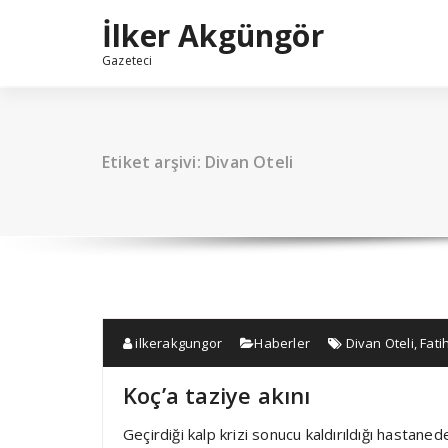
İçeriğe
İlker Akgüngör
geç
Gazeteci
Etiket arşivi: Divan Oteli
ilkerakgungor
Haberler
Divan Oteli
,
Fati
Koç’a taziye akını
Geçirdiği kalp krizi sonucu kaldırıldığı hasta