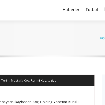
Haberler
Futbol
Baş
h Terim
,
Mustafa Koç
,
Rahmi Koç
,
taziye
nede hayatını kaybeden Koç Holding Yönetim Kurulu