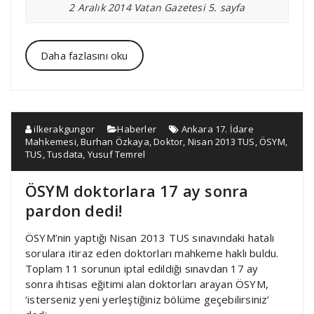
2 Aralık 2014 Vatan Gazetesi 5. sayfa
Daha fazlasını oku
ilkerakgungor
Haberler
Ankara 17. İdare
Mahkemesi
,
Burhan Özkaya
,
Doktor
,
Nisan 2013 TUS
,
ÖSYM
,
TUS
,
Tusdata
,
Yusuf Temrel
ÖSYM doktorlara 17 ay sonra
pardon dedi!
ÖSYM’nin yaptığı Nisan 2013 TUS sınavındaki hatalı
sorulara itiraz eden doktorları mahkeme haklı buldu.
Toplam 11 sorunun iptal edildiği sınavdan 17 ay
sonra ihtisas eğitimi alan doktorları arayan ÖSYM,
‘isterseniz yeni yerleştiğiniz bölüme geçebilirsiniz’