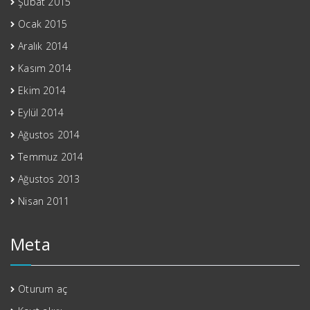
Şubat 2015
Ocak 2015
Aralık 2014
Kasım 2014
Ekim 2014
Eylül 2014
Ağustos 2014
Temmuz 2014
Ağustos 2013
Nisan 2011
Meta
Oturum aç