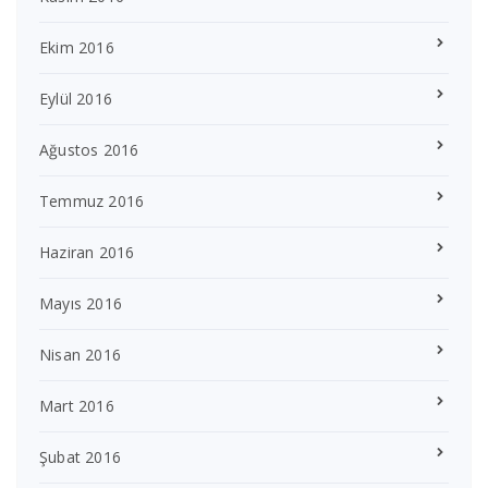
Ekim 2016
Eylül 2016
Ağustos 2016
Temmuz 2016
Haziran 2016
Mayıs 2016
Nisan 2016
Mart 2016
Şubat 2016