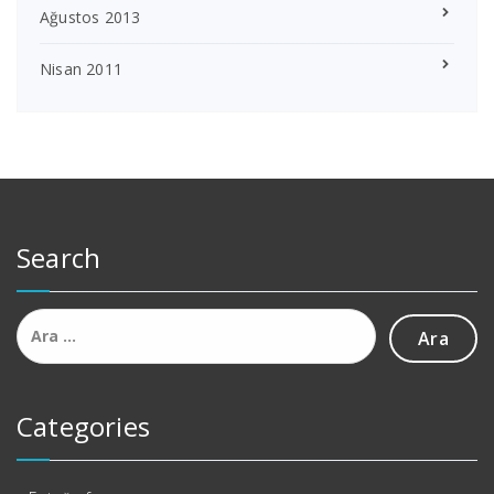
Ağustos 2013
Nisan 2011
Search
Arama:
Categories