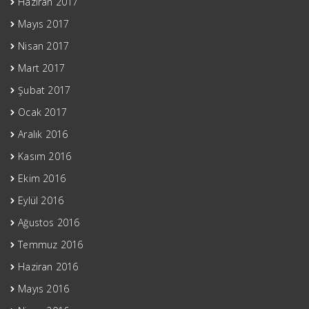
Haziran 2017
Mayıs 2017
Nisan 2017
Mart 2017
Şubat 2017
Ocak 2017
Aralık 2016
Kasım 2016
Ekim 2016
Eylül 2016
Ağustos 2016
Temmuz 2016
Haziran 2016
Mayıs 2016