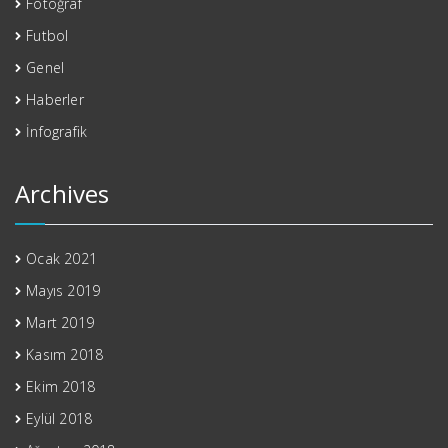
Fotoğraf
Futbol
Genel
Haberler
İnfografik
Archives
Ocak 2021
Mayıs 2019
Mart 2019
Kasım 2018
Ekim 2018
Eylül 2018