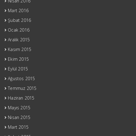
Nisan 2016
Mart 2016
Şubat 2016
Ocak 2016
Aralık 2015
Kasım 2015
Ekim 2015
Eylül 2015
Ağustos 2015
Temmuz 2015
Haziran 2015
Mayıs 2015
Nisan 2015
Mart 2015