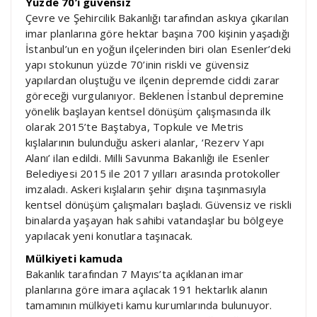
Yüzde 70’i güvensiz
Çevre ve Şehircilik Bakanlığı tarafından askıya çıkarılan
imar planlarına göre hektar başına 700 kişinin yaşadığı
İstanbul’un en yoğun ilçelerinden biri olan Esenler’deki
yapı stokunun yüzde 70’inin riskli ve güvensiz
yapılardan oluştuğu ve ilçenin depremde ciddi zarar
göreceği vurgulanıyor. Beklenen İstanbul depremine
yönelik başlayan kentsel dönüşüm çalışmasında ilk
olarak 2015’te Baştabya, Topkule ve Metris
kışlalarının bulunduğu askeri alanlar, ‘Rezerv Yapı
Alanı’ ilan edildi. Milli Savunma Bakanlığı ile Esenler
Belediyesi 2015 ile 2017 yılları arasında protokoller
imzaladı. Askeri kışlaların şehir dışına taşınmasıyla
kentsel dönüşüm çalışmaları başladı. Güvensiz ve riskli
binalarda yaşayan hak sahibi vatandaşlar bu bölgeye
yapılacak yeni konutlara taşınacak.
Mülkiyeti kamuda
Bakanlık tarafından 7 Mayıs’ta açıklanan imar
planlarına göre imara açılacak 191 hektarlık alanın
tamamının mülkiyeti kamu kurumlarında bulunuyor.