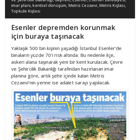
imar planı
,
kentsel dönüşüm
,
Metris Cezaevi
,
Metris Kışlası
,
Topkule Kışlası
Esenler depremden korunmak
için buraya taşınacak
Yaklaşık 500 bin kişinin yaşadığı İstanbul Esenler’de
binaların yüzde 70’i risk altında. Bu nedenle ilçe,
askeri alana taşınarak yeni bir kent kurulacak. Çevre
ve Şehircilik Bakanlığı tarafından hazırlanan imar
planına göre, artık şehir içinde kalan Metris
Cezaevi’nin yerine ise adalet sarayı yapılacak.