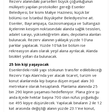
Rezerv alanındaki parselleri büyük çoğunluğunun
mülkiyeti yapılan protokoller gereği Esenler
Belediyesi, bir kısmı Maliye Hazinesi, küçük bir
bölümü ise İstanbul Büyükşehir Belediyesi’ne ait.
Esenler, Bayrampaşa, Gaziosmanpaşa ve Sultangazi
ilçelerinin kesişim noktasındaki alanda sağlık tesisleri,
adalet sarayı, yükseköğretim alanı, depolama alanları
bulunacak. Rezerv alanının yaklaşık yüzde 10’una
parklar yapılacak. Yüzde 10’luk bir bölüm ise
rekreasyon alanı olarak yeşil alana ayrılacak. Alanda
bisiklet yolları da bulunacak.
25 bin kişi yaşayacak
Esenlerdeki riskli yapı stokunun transfer edilebileceği
Rezerv Yapı Alanı’nda yer alacak ticaret, turizm ve
konut alanlarında kişi başına düşen inşaat alanı 30
metrekare olarak hesaplandı. Planlama alanında 25
bin 290 kişinin yaşaması hedefleniyor. Plana göre şu
anda ilçede hektar başına 700 olan nüfus yoğunluğu
ise 495 kişiye düşürülecek. Yapılacak binaların 2 ile 12
kat arasında değiştiği alanın yüzde 23.1’ine konut,