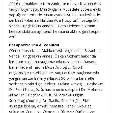
2016’da mahkeme tüm zanlıların mal varlıklarına 6 ay
tedbir koymuştu. Mali Suçlarla Mücadele Şubesi ekibi
yaptığı incelemede Nisan ayında 50 bin lira kefaletle
serbest kalan zanlılardan Ada Hospital’in ortağı Dr.
Verda Tunçbilek’in annesi Özken Özkent’in kızının
hesabındaki parayı kendi hesabına aktardığını tespit
etti.
Pasaportlarına el konuldu
Dün Lefkoşa Kaza Mahkemesi’ne çıkartılan 8 zanlı ile
Verda Tunçbilek’in annesi Özken Özkent hakkında
kara para aklama suçlamasıyla dava açıldı. Davaya
bakan kıdemli hakim Musa Avcıoğlu, ‘Çocuk
düşürmeye teşebbüs’ ve ‘suçu örtme’ suçlamasıyla
yargılanan zanlıların yaklaşık 350 bin lira kefaletle
serbest bırakıldığını belirtti. Hakim Avcıoğlu, Başhekim
Dr. Fahri Karagözlü, hastanenin sahipleri Dr. Mehmet
Ali ve Dr. Tunçbilek, UBP Milletvekili Ergün
Serdaroğlu’nun eşi Dr. Rasiha Serdaroğlu, Ebe
Ayşegül İşbilen, emekli hemşire Taner Okburan,
sekreter Cemaliye Ölmez, şoför Aziz Dağgün ve