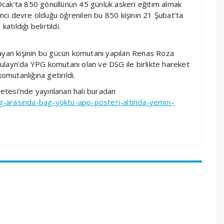
6 Ocak’ta 850 gönüllünün 45 günlük askeri eğitim almak
27’inci devre olduğu öğrenilen bu 850 kişinin 21 Şubat’ta
ıldığı belirtildi.
layan kişinin bu gücün komutanı yapılan Renas Roza
ulayn’da YPG komutanı olan ve DSG ile birlikte hareket
mutanlığına getirildi.
etesi’nde yayınlanan hali buradan
g-arasinda-bag-yoktu-apo-posteri-altinda-yemin–