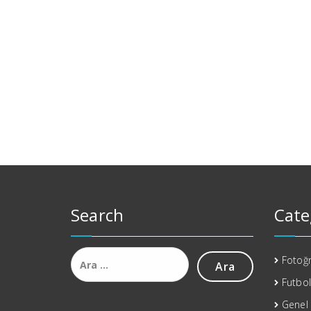
Search
Cate
Arama:
Fotoğr
Futbol
Genel