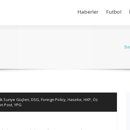
Haberler
Futbol
Ba
k Suriye Güçleri
,
DSG
,
Foreign Policy
,
Haseke
,
HXP
,
Öz
n Post
,
YPG