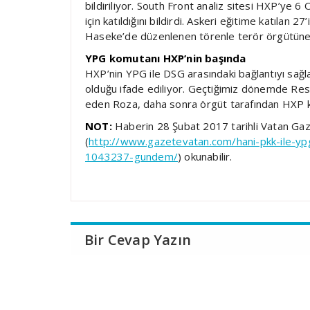
bildiriliyor. South Front analiz sitesi HXP’ye 
için katıldığını bildirdi. Askeri eğitime katılan 
Haseke’de düzenlenen törenle terör örgütüne kat
YPG komutanı HXP’nin başında
HXP’nin YPG ile DSG arasındaki bağlantıyı sağ
olduğu ifade ediliyor. Geçtiğimiz dönemde Res
eden Roza, daha sonra örgüt tarafından HXP ko
NOT:
Haberin 28 Şubat 2017 tarihli Vatan Gaz
(
http://www.gazetevatan.com/hani-pkk-ile-yp
1043237-gundem/
) okunabilir.
Bir Cevap Yazın