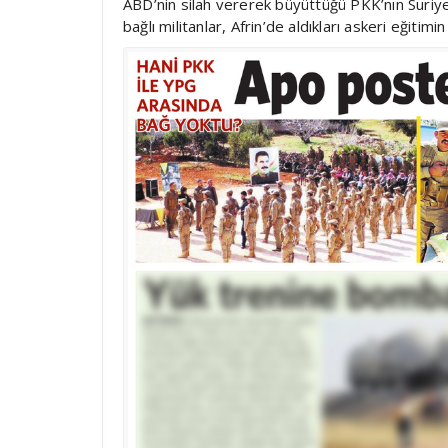
ABD’nin silah vererek büyüttüğü PKK’nın Suriy
bağlı militanlar, Afrin’de aldıkları askeri eğit