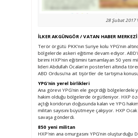
28 Şubat 2017 
İLKER AKGÜNGÖR / VATAN HABER MERKEZİ
Terör örgütü PKK’nın Suriye kolu YPG’nin altın
bölgelerde askeri eğitime devam ediyor. ABD’ni
birimi HXP’nin eğitimini tamamlayan 50 yeni m
lideri Abdullah Öcalan’ın posterleri altında tö
ABD Ordusu’na ait tişörtler de tartışma konus
YPG’nin yerel birlikleri
Ana görevi YPG’nin ele geçirdiği bölgelerdeki 
hakim olduğu bölgelerde örgütleniyor. HXP özel
açtığı koridorun doğusunda kalan ve YPG hakimiy
militan sayısını büyütmeye çalışıyor. HXP Ocak 
savaşa gönderdi.
850 yeni militan
HXP’nin ana omurgasını YPG’nin oluşturduğu De