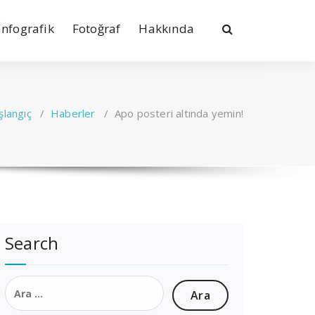
İnfografik
Fotoğraf
Hakkında
şlangıç
/
Haberler
/
Apo posteri altında yemin!
Search
Arama: