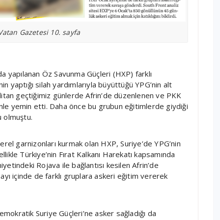
Vatan Gazetesi 10. sayfa
da yapılanan Öz Savunma Güçleri (HXP) farklı
n yaptığı silah yardımlarıyla büyüttüğü YPG’nin alt
ilitan geçtiğimiz günlerde Afrin’de düzenlenen ve PKK
renle yemin etti. Daha önce bu grubun eğitimlerde giydiği
u olmuştu.
yerel garnizonları kurmak olan HXP, Suriye’de YPG’nin
likle Türkiye’nin Fırat Kalkanı Harekatı kapsamında
etindeki Rojava ile bağlantısı kesilen Afrin’de
ayı içinde de farklı gruplara askeri eğitim vererek
mokratik Suriye Güçleri’ne asker sağladığı da