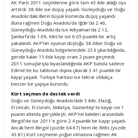
AK Parti 2011 seçimlerine göre tam 43 ilde aldığı oyu
arttırdı. 38 ilde ise düşüş yaşadı. Güneydoğu ve Doğu
Anadolu’daki illerin büyük kısmında düşüş yaşandı.
Buna rağmen Doğu Anadolu’da Iğdır’da 2.46,
Güneydoğu Anadolu’da ise Adıyaman’da 2.12,
Şanlıurfa’da 1.09, Kilis’te ise 6.05 puanlık bir artış
yakalandı. AKP’nin oyunun düştüğü 38 ilden Doğu ve
Güneydoğu Anadolu bölgelerindeki 23 il çıkarıldığında,
geride kalan 15 ilde kayıp oranı 2 puanı geçmedi.
2011 sonuçlarıyla kıyaslandığında AKP batıda sadece
Edirne’de bu tablonun dışına çıkarak 3.41 puanlık bir
kayıp yaşadı. Türkiye haritası ise tekrar oldukça
benzer bir yapıya büründü.
Kürt seçmen de destek verdi
Doğu ve Güneydoğu Anadolu’daki 5 ilde; Elazığ,
Erzincan, Erzurum, Malatya, Gaziantep’te kayıp ise 1
puanın altında gerçekleşti. AKP’nin kaleleri arasındaki
Bingöl’de ise 2011’e göre 2.4 puanlık bir kayıp yaşadı.
Ancak hem Bingöl (yüzde 64.67) hem de Bitlis (yüzde
43.81) Kürt seçmenin yoğun olmasına rağmen AK