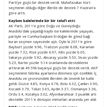
Parti’ye güçlü bir destek verdi. Muhafazakar Kürt
seçmenin olduğu diğer illerde de destek 7 Haziran’a
göre arttı.
Kaybını kalelerinde bir bir telafi etti
AK Parti, 2011’e göre Doğu ve Güneydoğu
Anadolu’daki yaşadığı kaybı ise kalelerinde yaşayan,
partiyle ve Cumhurbaşkanı Erdoğan ile gönül bağı
kuran seçmen sayesinde aştı. Öyle ki 2011’e göre
Bayburt yüzde 9.96, Trabzon yüzde 8.08, Karaman
yüzde 7.32, Rize yüzde 6.97, Kilis yüzde 6.05,
Sakarya yüzde 5.92, Aksaray yüzde 5.53, Sivas yüzde
5.23, Bartın yüzde 5.14 oranlarında desteklerini
arttırarak 49.5’lik başarıya güçlü bir destek verdi. AKP
seçmeninin fabrika ayarlarına dönmesi için özellikle İç
Anadolu ve çevresindeki illerden de önemli bir katkı
geldi. Düzce 4.85, Konya 4.78, Bolu 4.32, Çankırı 3.90,
Kocaeli 3.79, Tokat 3.65, Aydın 3.37, Osmaniye 3.36,
Ordu 3.4, Kütahya 3.02, Afyonkarahisar 3 puanlık artı
destekle 2011’e dönüşün mimarları arasında yer aldı.
NOT:
Haberin 4 Kasım 2015 tarihli Vatan