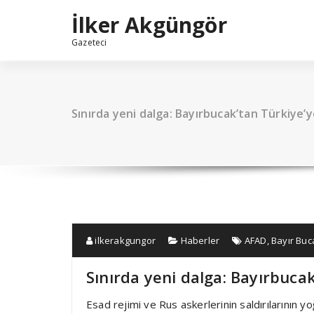
İçeriğe
İlker Akgüngör
geç
Gazeteci
Sınırda yeni dalga: Bayırbucak’tan Türkiye’
ilkerakgungor
Haberler
AFAD
,
Bayır Buc
Sınırda yeni dalga: Bayırbuca
Esad rejimi ve Rus askerlerinin saldırılarının 