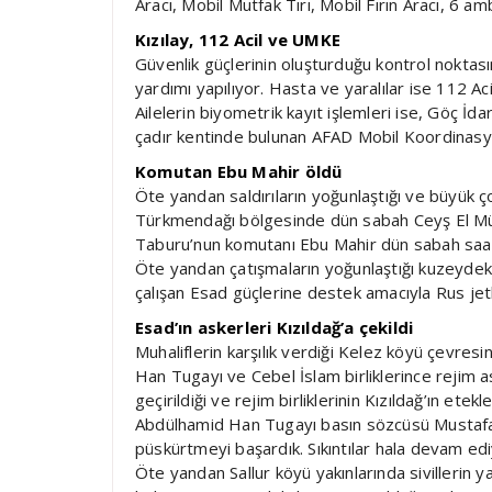
Aracı, Mobil Mutfak Tırı, Mobil Fırın Aracı, 6 am
Kızılay, 112 Acil ve UMKE
Güvenlik güçlerinin oluşturduğu kontrol noktasın
yardımı yapılıyor. Hasta ve yaralılar ise 112 Ac
Ailelerin biyometrik kayıt işlemleri ise, Göç İ
çadır kentinde bulunan AFAD Mobil Koordinasyo
Komutan Ebu Mahir öldü
Öte yandan saldırıların yoğunlaştığı ve büyük ç
Türkmendağı bölgesinde dün sabah Ceyş El Mü
Taburu’nun komutanı Ebu Mahir dün sabah saatl
Öte yandan çatışmaların yoğunlaştığı kuzeyde
çalışan Esad güçlerine destek amacıyla Rus jetl
Esad’ın askerleri Kızıldağ’a çekildi
Muhaliflerin karşılık verdiği Kelez köyü çevres
Han Tugayı ve Cebel İslam birliklerince rejim as
geçirildiği ve rejim birliklerinin Kızıldağ’ın ete
Abdülhamid Han Tugayı basın sözcüsü Mustafa A
püskürtmeyi başardık. Sıkıntılar hala devam edi
Öte yandan Sallur köyü yakınlarında sivillerin 