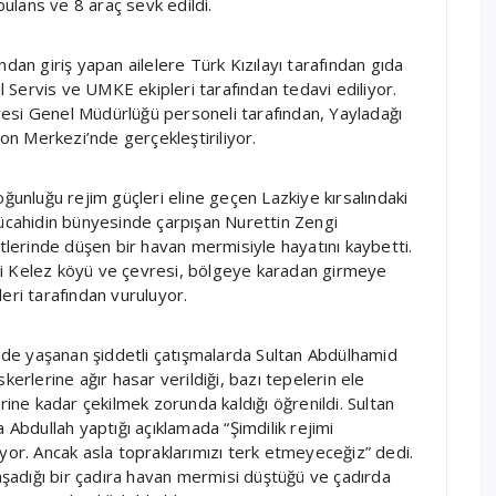
bulans ve 8 araç sevk edildi.
dan giriş yapan ailelere Türk Kızılayı tarafından gıda
il Servis ve UMKE ekipleri tarafından tedavi ediliyor.
daresi Genel Müdürlüğü personeli tarafından, Yayladağı
n Merkezi’nde gerçekleştiriliyor.
oğunluğu rejim güçleri eline geçen Lazkiye kırsalındaki
cahidin bünyesinde çarpışan Nurettin Zengi
erinde düşen bir havan mermisiyle hayatını kaybetti.
ki Kelez köyü ve çevresi, bölgeye karadan girmeye
eri tarafından vuruluyor.
inde yaşanan şiddetli çatışmalarda Sultan Abdülhamid
kerlerine ağır hasar verildiği, bazı tepelerin ele
klerine kadar çekilmek zorunda kaldığı öğrenildi. Sultan
bdullah yaptığı açıklamada “Şimdilik rejimi
yor. Ancak asla topraklarımızı terk etmeyeceğiz” dedi.
yaşadığı bir çadıra havan mermisi düştüğü ve çadırda