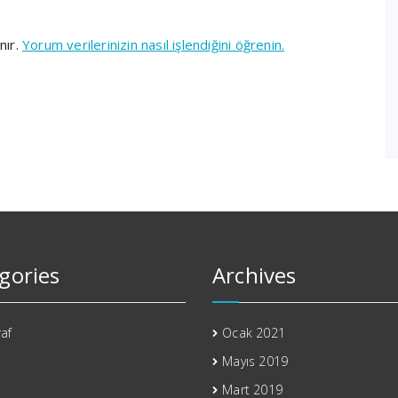
nır.
Yorum verilerinizin nasıl işlendiğini öğrenin.
gories
Archives
af
Ocak 2021
Mayıs 2019
Mart 2019