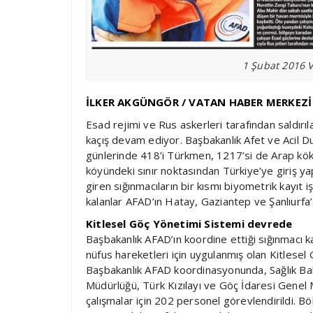
1 Şubat 2016 V
İLKER AKGÜNGÖR / VATAN HABER MERKEZİ
Esad rejimi ve Rus askerleri tarafından saldırı
kaçış devam ediyor. Başbakanlık Afet ve Acil 
günlerinde 418’i Türkmen, 1217’si de Arap kök
köyündeki sınır noktasından Türkiye’ye giriş ya
giren sığınmacıların bir kısmı biyometrik kayıt i
kalanlar AFAD’ın Hatay, Gaziantep ve Şanlıurfa
Kitlesel Göç Yönetimi Sistemi devrede
Başbakanlık AFAD’ın koordine ettiği sığınmacı 
nüfus hareketleri için uygulanmış olan Kitlesel
Başbakanlık AFAD koordinasyonunda, Sağlık Ba
Müdürlüğü, Türk Kızılayı ve Göç İdaresi Genel M
çalışmalar için 202 personel görevlendirildi. 