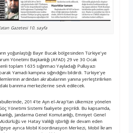
atan Gazetesi 10. sayfa
ların yoğunlaştığı Bayır Bucak bölgesinden Türkiye’ye
Durum Yönetimi Başkanlığı (AFAD) 29 ve 30 Ocak
enli toplam 1635 sığınmacı Yayladağı Pulluyazı
parak Yamadi kampına sığındığını bildirdi. Türkiye’ye
şlemlerinin ardından akrabalarının yanına yerleştirilirken
’daki barınma merkezlerine sevk edilecek.
kabullerinde, 2014’te Ayn el-Arap’tan ülkemize yönelen
 Göç Yönetimi Sistemi faaliyete geçirildi. Bu kapsamda,
kanlığı, Jandarma Genel Komutanlığı, Emniyet Genel
üdürlüğü ve Hatay Valiliği işbirliği ile devam eden
Bölgeye ayrıca Mobil Koordinasyon Merkezi, Mobil İkram