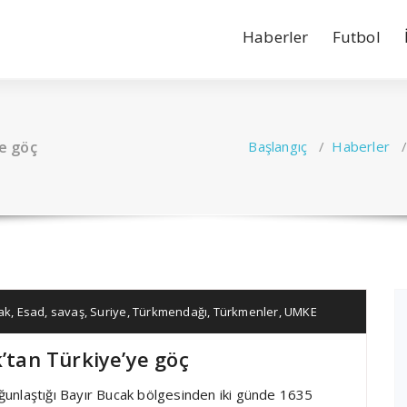
Haberler
Futbol
ye göç
Başlangıç
/
Haberler
ak
,
Esad
,
savaş
,
Suriye
,
Türkmendağı
,
Türkmenler
,
UMKE
k’tan Türkiye’ye göç
yoğunlaştığı Bayır Bucak bölgesinden iki günde 1635