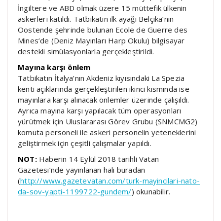
İngiltere ve ABD olmak üzere 15 müttefik ülkenin
askerleri katıldı. Tatbikatın ilk ayağı Belçika’nın
Oostende şehrinde bulunan Ecole de Guerre des
Mines’de (Deniz Mayınları Harp Okulu) bilgisayar
destekli simülasyonlarla gerçekleştirildi.
Mayına karşı önlem
Tatbikatın İtalya’nın Akdeniz kıyısındaki La Spezia
kenti açıklarında gerçekleştirilen ikinci kısmında ise
mayınlara karşı alınacak önlemler üzerinde çalışıldı.
Ayrıca mayına karşı yapılacak tüm operasyonları
yürütmek için Uluslararası Görev Grubu (SNMCMG2)
komuta personeli ile askeri personelin yeteneklerini
geliştirmek için çeşitli çalışmalar yapıldı.
NOT:
Haberin 14 Eylül 2018 tarihli Vatan
Gazetesi’nde yayınlanan hali buradan
(
http://www.gazetevatan.com/turk-mayincilari-nato-
da-sov-yapti-1199722-gundem/
) okunabilir.