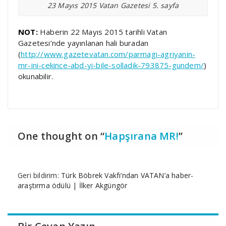
23 Mayıs 2015 Vatan Gazetesi 5. sayfa
NOT:
Haberin 22 Mayıs 2015 tarihli Vatan
Gazetesi’nde yayınlanan hali buradan
(
http://www.gazetevatan.com/parmagi-agriyanin-
mr-ini-cekince-abd-yi-bile-solladik-793875-gundem/
)
okunabilir.
One thought on “
Hapşırana MR!
”
Geri bildirim:
Türk Böbrek Vakfı’ndan VATAN’a haber-
araştırma ödülü | İlker Akgüngör