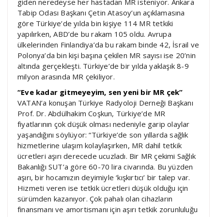
giden neredeyse her hastadan MR isteniyor. Ankara
Tabip Odası Başkanı Çetin Atasoy’un açıklamasına
göre Türkiye’de yılda bin kişiye 114 MR tetkiki
yapılırken, ABD’de bu rakam 105 oldu. Avrupa
ülkelerinden Finlandiya’da bu rakam binde 42, İsrail ve
Polonya’da bin kişi başına çekilen MR sayısı ise 20’nin
altında gerçekleşti. Türkiye’de bir yılda yaklaşık 8-9
milyon arasında MR çekiliyor.
“Eve kadar gitmeyeyim, sen yeni bir MR çek”
VATAN’a konuşan Türkiye Radyoloji Derneği Başkanı
Prof. Dr. Abdülhakim Coşkun, Türkiye’de MR
fiyatlarının çok düşük olması nedeniyle garip olaylar
yaşandığını söylüyor: “Türkiye’de son yıllarda sağlık
hizmetlerine ulaşım kolaylaşırken, MR dahil tetkik
ücretleri aşırı derecede ucuzladı. Bir MR çekimi Sağlık
Bakanlığı SUT’a göre 60-70 lira civarında. Bu yüzden
aşırı, bir hocamızın deyimiyle ‘kışkırtıcı’ bir talep var.
Hizmeti veren ise tetkik ücretleri düşük olduğu için
sürümden kazanıyor. Çok pahalı olan cihazların
finansmanı ve amortismanı için aşırı tetkik zorunluluğu