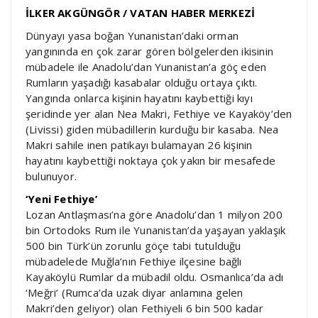
İLKER AKGÜNGÖR / VATAN HABER MERKEZİ
Dünyayı yasa boğan Yunanistan’daki orman
yangınında en çok zarar gören bölgelerden ikisinin
mübadele ile Anadolu’dan Yunanistan’a göç eden
Rumların yaşadığı kasabalar olduğu ortaya çıktı.
Yangında onlarca kişinin hayatını kaybettiği kıyı
şeridinde yer alan Nea Makri, Fethiye ve Kayaköy’den
(Livissi) giden mübadillerin kurduğu bir kasaba. Nea
Makri sahile inen patikayı bulamayan 26 kişinin
hayatını kaybettiği noktaya çok yakın bir mesafede
bulunuyor.
‘Yeni Fethiye’
Lozan Antlaşması’na göre Anadolu’dan 1 milyon 200
bin Ortodoks Rum ile Yunanistan’da yaşayan yaklaşık
500 bin Türk’ün zorunlu göçe tabi tutulduğu
mübadelede Muğla’nın Fethiye ilçesine bağlı
Kayaköylü Rumlar da mübadil oldu. Osmanlıca’da adı
‘Meğri’ (Rumca’da uzak diyar anlamına gelen
Makri’den geliyor) olan Fethiyeli 6 bin 500 kadar