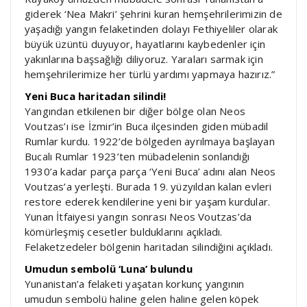
giderek ‘Nea Makri’ şehrini kuran hemşehrilerimizin de
yaşadığı yangın felaketinden dolayı Fethiyeliler olarak
büyük üzüntü duyuyor, hayatlarını kaybedenler için
yakınlarına başsağlığı diliyoruz. Yaraları sarmak için
hemşehrilerimize her türlü yardımı yapmaya hazırız.”
Yeni Buca haritadan silindi!
Yangından etkilenen bir diğer bölge olan Neos
Voutzas’ı ise İzmir’in Buca ilçesinden giden mübadil
Rumlar kurdu. 1922’de bölgeden ayrılmaya başlayan
Bucalı Rumlar 1923’ten mübadelenin sonlandığı
1930’a kadar parça parça ‘Yeni Buca’ adını alan Neos
Voutzas’a yerleşti. Burada 19. yüzyıldan kalan evleri
restore ederek kendilerine yeni bir yaşam kurdular.
Yunan İtfaiyesi yangın sonrası Neos Voutzas’da
kömürleşmiş cesetler bulduklarını açıkladı.
Felaketzedeler bölgenin haritadan silindiğini açıkladı.
Umudun sembolü ‘Luna’ bulundu
Yunanistan’a felaketi yaşatan korkunç yangının
umudun sembolü haline gelen haline gelen köpek