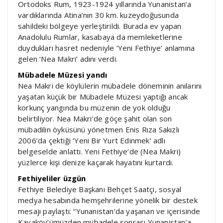
Ortodoks Rum, 1923-1924 yıllarında Yunanistan’a
vardıklarında Atina’nın 30 km. kuzeydoğusunda
sahildeki bölgeye yerleştirildi. Burada ev yapan
Anadolulu Rumlar, kasabaya da memleketlerine
duydukları hasret nedeniyle ‘Yeni Fethiye’ anlamına
gelen ‘Nea Makri’ adını verdi.
Mübadele Müzesi yandı
Nea Makri de köylülerin mübadele döneminin anılarını
yaşatan küçük bir Mübadele Müzesi yaptığı ancak
korkunç yangında bu müzenin de yok olduğu
belirtiliyor. Nea Makri’de göçe şahit olan son
mübadilin öyküsünü yönetmen Enis Rıza Sakızlı
2006’da çektiği ‘Yeni Bir Yurt Edinmek’ adlı
belgeselde anlattı. Yeni Fethiye’de (Nea Makri)
yüzlerce kişi denize kaçarak hayatını kurtardı.
Fethiyeliler üzgün
Fethiye Belediye Başkanı Behçet Saatçi, sosyal
medya hesabında hemşehrilerine yönelik bir destek
mesajı paylaştı: “Yunanistan’da yaşanan ve içerisinde
Kayaköy’ümüzden mübadele sonrası Yunanistan’a