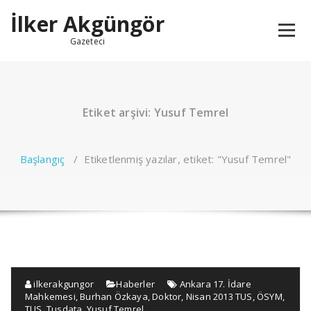
İçeriğe
İlker Akgüngör
geç
Gazeteci
Etiket arşivi: Yusuf Temrel
Başlangıç
/
Etiketlenmiş yazılar, etiket: "Yusuf Temrel"
ilkerakgungor
Haberler
Ankara 17. İdare
Mahkemesi
,
Burhan Özkaya
,
Doktor
,
Nisan 2013 TUS
,
ÖSYM
,
TUS
,
Tusdata
,
Yusuf Temrel