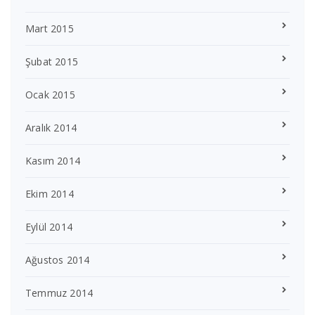
Mart 2015
Şubat 2015
Ocak 2015
Aralık 2014
Kasım 2014
Ekim 2014
Eylül 2014
Ağustos 2014
Temmuz 2014