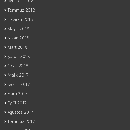
Ağustos 2018
Temmuz 2018
Haziran 2018
Mayıs 2018
Nisan 2018
Mart 2018
Şubat 2018
Ocak 2018
Aralık 2017
Kasım 2017
Ekim 2017
Eylül 2017
Ağustos 2017
Temmuz 2017