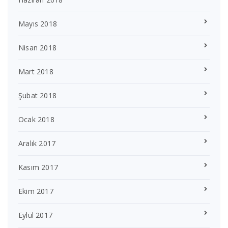
Mayıs 2018
Nisan 2018
Mart 2018
Şubat 2018
Ocak 2018
Aralık 2017
Kasım 2017
Ekim 2017
Eylül 2017