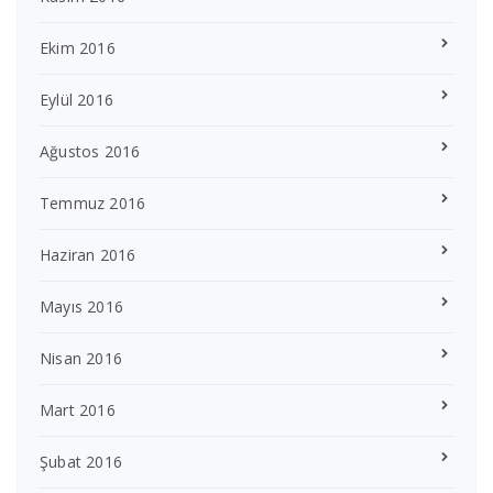
Ekim 2016
Eylül 2016
Ağustos 2016
Temmuz 2016
Haziran 2016
Mayıs 2016
Nisan 2016
Mart 2016
Şubat 2016