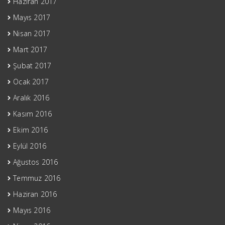
Haziran 2017
Mayıs 2017
Nisan 2017
Mart 2017
Şubat 2017
Ocak 2017
Aralık 2016
Kasım 2016
Ekim 2016
Eylül 2016
Ağustos 2016
Temmuz 2016
Haziran 2016
Mayıs 2016