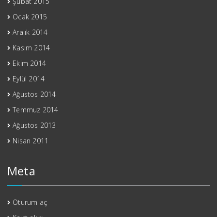
Şubat 2015
Ocak 2015
Aralık 2014
Kasım 2014
Ekim 2014
Eylül 2014
Ağustos 2014
Temmuz 2014
Ağustos 2013
Nisan 2011
Meta
Oturum aç