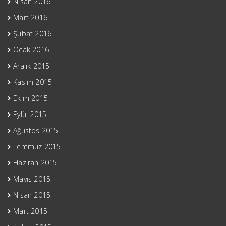
Nisan 2016
Mart 2016
Şubat 2016
Ocak 2016
Aralık 2015
Kasım 2015
Ekim 2015
Eylül 2015
Ağustos 2015
Temmuz 2015
Haziran 2015
Mayıs 2015
Nisan 2015
Mart 2015