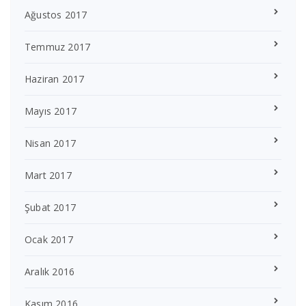
Ağustos 2017
Temmuz 2017
Haziran 2017
Mayıs 2017
Nisan 2017
Mart 2017
Şubat 2017
Ocak 2017
Aralık 2016
Kasım 2016