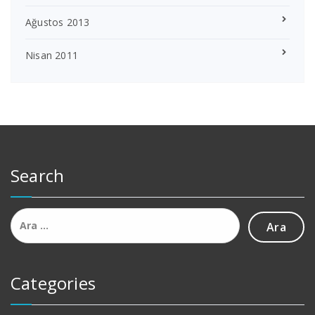
Ağustos 2013
Nisan 2011
Search
Arama:
Categories