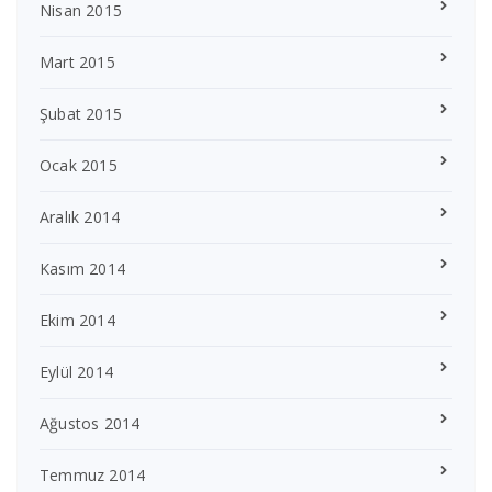
Nisan 2015
Mart 2015
Şubat 2015
Ocak 2015
Aralık 2014
Kasım 2014
Ekim 2014
Eylül 2014
Ağustos 2014
Temmuz 2014