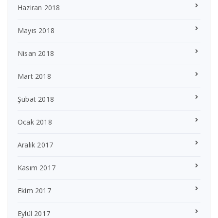
Haziran 2018
Mayıs 2018
Nisan 2018
Mart 2018
Şubat 2018
Ocak 2018
Aralık 2017
Kasım 2017
Ekim 2017
Eylül 2017