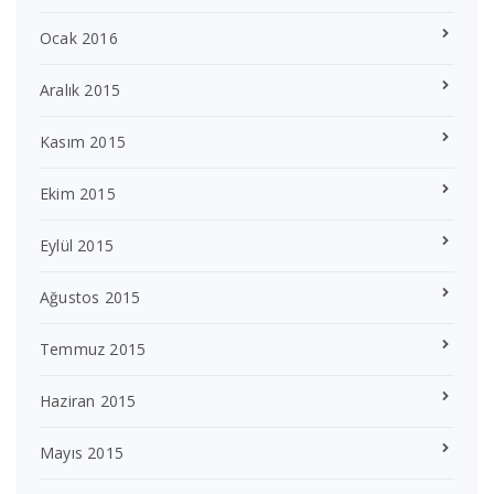
Ocak 2016
Aralık 2015
Kasım 2015
Ekim 2015
Eylül 2015
Ağustos 2015
Temmuz 2015
Haziran 2015
Mayıs 2015