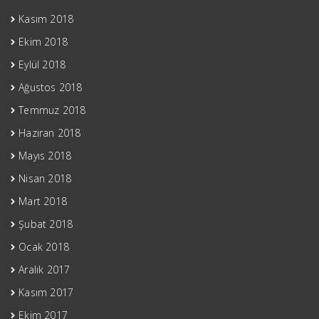
Kasım 2018
Ekim 2018
Eylül 2018
Ağustos 2018
Temmuz 2018
Haziran 2018
Mayıs 2018
Nisan 2018
Mart 2018
Şubat 2018
Ocak 2018
Aralık 2017
Kasım 2017
Ekim 2017