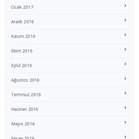
Ocak 2017
Aralık 2016
Kasım 2016
Ekim 2016
Eylül 2016
Ağustos 2016
Temmuz 2016
Haziran 2016
Mayıs 2016
Nisan 2016