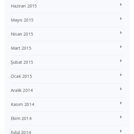
Haziran 2015
Mayıs 2015
Nisan 2015
Mart 2015
Şubat 2015
Ocak 2015
Aralık 2014
Kasım 2014
Ekim 2014
Eylül 2014