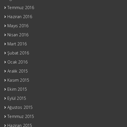
Temmuz 2016
Haziran 2016
Mayıs 2016
Nisan 2016
Mart 2016
Şubat 2016
Ocak 2016
Aralık 2015
Kasım 2015
Ekim 2015
Eylül 2015
Ağustos 2015
Temmuz 2015
Haziran 2015