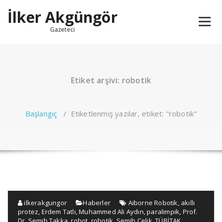
İçeriğe
İlker Akgüngör
geç
Gazeteci
Etiket arşivi: robotik
Başlangıç
/
Etiketlenmiş yazılar, etiket: "robotik"
ilkerakgungor
Haberler
Aiborne Robotik
,
akıllı
protez
,
Erdem Tatlı
,
Muhammed Ali Aydın
,
paralimpik
,
Prof.
Dr. Semih Takka
,
robot
,
robotik
,
Semih Çelik
,
TÜBİTAK