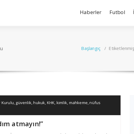
Haberler
Futbol
lu
Başlangıç
/
Etiketlenmiş
 Kurulu
,
güvenlik
,
hukuk
,
KHK
,
kimlik
,
mahkeme
,
nüfus
dım atmayın!”