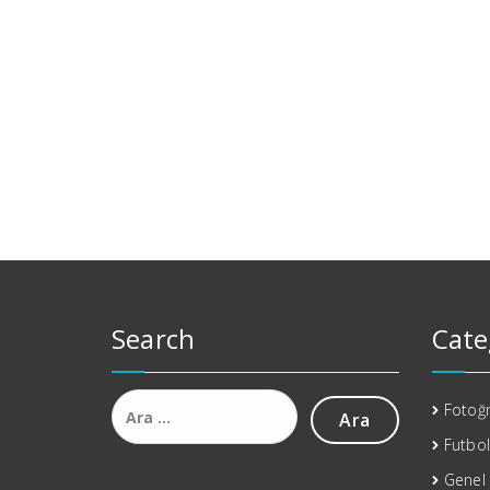
Search
Cate
Arama:
Fotoğr
Futbol
Genel