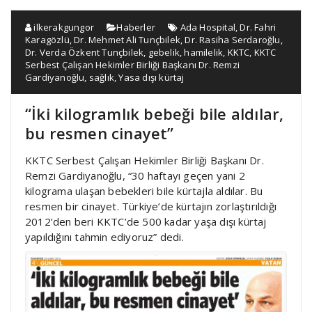
ilkerakgungor
Haberler
Ada Hospital
,
Dr. Fahri
Karagözlü
,
Dr. Mehmet Ali Tunçbilek
,
Dr. Rasiha Serdaroğlu
,
Dr. Verda Özkent Tunçbilek
,
gebelik
,
hamilelik
,
KKTC
,
KKTC
Serbest Çalışan Hekimler Birliği Başkanı Dr. Remzi
Gardiyanoğlu
,
sağlık
,
Yasa dışı kürtaj
“İki kilogramlık bebeği bile aldılar,
bu resmen cinayet”
KKTC Serbest Çalışan Hekimler Birliği Başkanı Dr.
Remzi Gardiyanoğlu, “30 haftayı geçen yani 2
kilograma ulaşan bebekleri bile kürtajla aldılar. Bu
resmen bir cinayet. Türkiye’de kürtajın zorlaştırıldığı
2012’den beri KKTC’de 500 kadar yaşa dışı kürtaj
yapıldığını tahmin ediyoruz” dedi.