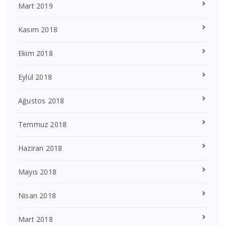
Mart 2019
Kasım 2018
Ekim 2018
Eylül 2018
Ağustos 2018
Temmuz 2018
Haziran 2018
Mayıs 2018
Nisan 2018
Mart 2018