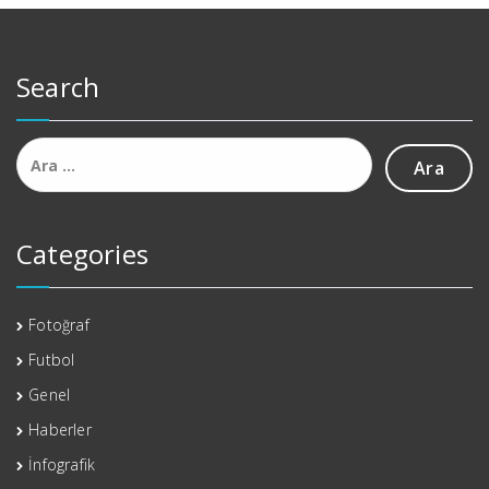
Search
Arama:
Categories
Fotoğraf
Futbol
Genel
Haberler
İnfografik