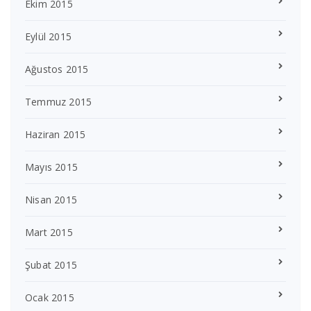
Ekim 2015
Eylül 2015
Ağustos 2015
Temmuz 2015
Haziran 2015
Mayıs 2015
Nisan 2015
Mart 2015
Şubat 2015
Ocak 2015