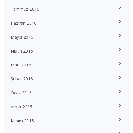
Temmuz 2016
Haziran 2016
Mayıs 2016
Nisan 2016
Mart 2016
Şubat 2016
Ocak 2016
Aralık 2015
Kasım 2015