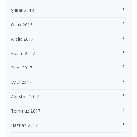
Şubat 2018
Ocak 2018
Aralık 2017
Kasım 2017
Ekim 2017
Eylül 2017
Ağustos 2017
Temmuz 2017
Haziran 2017