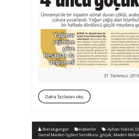
31 Temmuz 2018 
Daha fazlasını oku
ilkerakgungor
Haberler
Ayhan Yüksel
,
D
Genel Maden İşçileri Sendikası
,
göçük
,
Maden Mühen