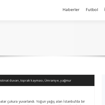
Haberler
Futbol
istinat duvarı
,
toprak kayması
,
Ümraniye
,
yağmur
balar çukura yuvarlandı. Yoğun yağış alan İstanbul’da bir