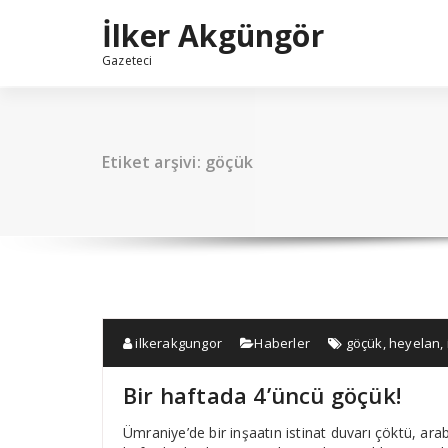
İçeriğe
İlker Akgüngör
geç
Gazeteci
Etiket arşivi: göçük
ilkerakgungor
Haberler
göçük
,
heyelan
,
Bir haftada 4’üncü göçük!
Ümraniye’de bir inşaatın istinat duvarı çöktü, ara