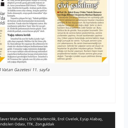
Vatan Gazetesi 11. sayfa
ilaver Mahallesi
,
Erci Madencilik
,
Erol Civelek
,
Eyüp Alabaş
,
disleri Odası
,
TTK
,
Zonguldak