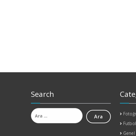
Search
Cate
Arama:
Fotoğr
Futbol
Genel