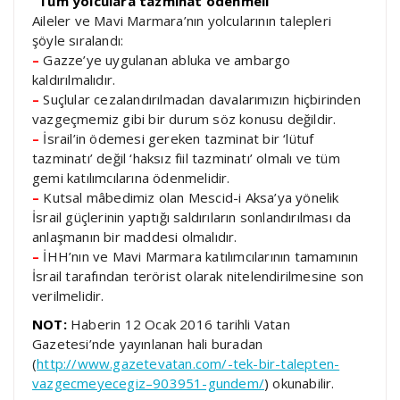
“Tüm yolculara tazminat ödenmeli”
Aileler ve Mavi Marmara’nın yolcularının talepleri
şöyle sıralandı:
–
Gazze’ye uygulanan abluka ve ambargo
kaldırılmalıdır.
–
Suçlular cezalandırılmadan davalarımızın hiçbirinden
vazgeçmemiz gibi bir durum söz konusu değildir.
–
İsrail’in ödemesi gereken tazminat bir ‘lütuf
tazminatı’ değil ‘haksız fiil tazminatı’ olmalı ve tüm
gemi katılımcılarına ödenmelidir.
–
Kutsal mâbedimiz olan Mescid-i Aksa’ya yönelik
İsrail güçlerinin yaptığı saldırıların sonlandırılması da
anlaşmanın bir maddesi olmalıdır.
–
İHH’nın ve Mavi Marmara katılımcılarının tamamının
İsrail tarafından terörist olarak nitelendirilmesine son
verilmelidir.
NOT:
Haberin 12 Ocak 2016 tarihli Vatan
Gazetesi’nde yayınlanan hali buradan
(
http://www.gazetevatan.com/-tek-bir-talepten-
vazgecmeyecegiz–903951-gundem/
) okunabilir.