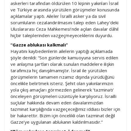
askerleri tarafından öldürülen 10 kişinin yakınları İsrail
ve Türkiye arasında yürütülen görüşmeler konusunda
açıklamalar yaptı. Aileler İsrailli asker ya da sivil
sorumluların cezalandırılmasını talep eden Lahey’deki
Uluslararası Ceza Mahkemesi’nde açılan davalar dâhil
hiçbir taleplerinden vazgeçmeyeceklerini duyurdu.
“Gazze ablukası kalkmalı”
Hayatını kaybedenlerin ailelerin yaptığı açıklamada
şöyle denildi: “Son günlerde kamuoyuna servis edilen
ve anlaşma şartları olarak sunulan maddelere ilişkin
tarafımıza hiç danışılmamıştır. İsrail ile yürütülen
görüşmelerin tamamen rızamız dışında yürüdüğünü
öncelikle belirtmek isteriz. Şehit olan yakınlarımızın
yola çıkış amaçları görmezden gelinerek ‘tazminatı’
önceleyen görüşmeleri üzüntüyle karşılıyoruz. İsrailli
suçlular hakkında devam eden davalarımızdan
tazminat karşılığında vazgeçeceğimiz iddiası bizler için
bir hakarettir. Bizim için öncelikli olan tazminat değil
Gazze’ye uygulanan ablukanın kaldırılmasıdır.”