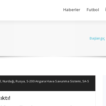
Haberler
Futbol
Başlangıç
l
,
Nurdağı
,
Rusya
,
S-200 Angara Hava Savunma Sistemi
,
SA-5
ktı!