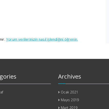
nır.
Yorum verilerinizin nasıl işlendiğini öğrenin.
gories
Archives
af
Ocak 2021
Mayıs 2019
Mart 2019