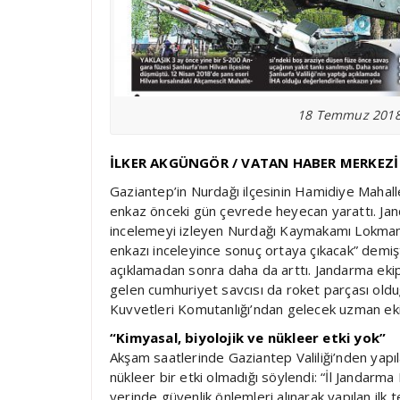
18 Temmuz 2018 
İLKER AKGÜNGÖR / VATAN HABER MERKEZİ
Gaziantep’in Nurdağı ilçesinin Hamidiye Mahall
enkaz önceki gün çevrede heyecan yarattı. Jand
incelemeyi izleyen Nurdağı Kaymakamı Lokman 
enkazı inceleyince sonuç ortaya çıkacak” demiş
açıklamadan sonra daha da arttı. Jandarma ekipl
gelen cumhuriyet savcısı da roket parçası old
Kuvvetleri Komutanlığı’ndan gelecek uzman ekibi
“Kimyasal, biyolojik ve nükleer etki yok”
Akşam saatlerinde Gaziantep Valiliği’nden yapıl
nükleer bir etki olmadığı söylendi: “İl Jandarma
yerinde güvenlik önlemleri alınarak yapılan ilk 