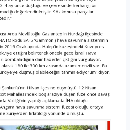
k 3-4 ay önce düştüğü ve çevresinde herhangi bir
lmadığı değerlendirilmiştir. Söz konusu parçalar
edir.”
sı Arda Mevlütoğlu Gaziantep’in Nurdağı ilçesinde
’ (NATO kodu SA-5 ‘Gammon’) hava savunma sisteminin
’nin 2016 Ocak ayında Halep’in kuzeyindeki Kuveyres
viye ettiğini belirterek önceki gece İsrail Hava
ri bombaladığına dair haberler çıktığını vurguluyor.
lı olarak 180 ile 300 km arasında azami menzili var. Bu
 Türkiye’ye düşmüş olabileceğini tahmin ediyorum” diyor.
 Şanlıurfa’nın Hilvan ilçesine düşmüştü. 12 Nisan
scit Mahallesi’ndeki boş araziye düşen füze önce savaş
urfa Valiliği’nin yaptığı açıklamada İHA olduğu
0 Angara hava savunma sistemi füzesi olduğu ortaya
ne Suriye’den fırlatıldığı yönünde olmuştu.