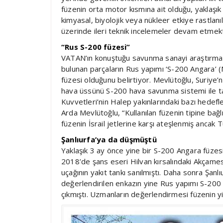
füzenin orta motor kısmına ait olduğu, yaklaşı
kimyasal, biyolojik veya nükleer etkiye rastlanı
üzerinde ileri teknik incelemeler devam etmekt
“Rus S-200 füzesi”
VATAN’ın konuştuğu savunma sanayi araştırmacı
bulunan parçaların Rus yapımı ‘S-200 Angara
füzesi olduğunu belirtiyor. Mevlütoğlu, Suriye
hava üssünü S-200 hava savunma sistemi ile tak
Kuvvetleri’nin Halep yakınlarındaki bazı hedefle
Arda Mevlütoğlu, “Kullanılan füzenin tipine bağ
füzenin İsrail jetlerine karşı ateşlenmiş ancak
Şanlıurfa’ya da düşmüştü
Yaklaşık 3 ay önce yine bir S-200 Angara füzesi
2018’de şans eseri Hilvan kırsalındaki Akçame
uçağının yakıt tankı sanılmıştı. Daha sonra Şanlı
değerlendirilen enkazın yine Rus yapımı S-20
çıkmıştı. Uzmanların değerlendirmesi füzenin yi