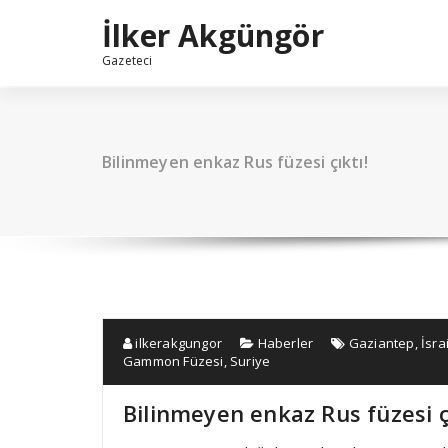
İçeriğe
İlker Akgüngör
geç
Gazeteci
Bilinmeyen enkaz Rus füzesi çıktı!
ilkerakgungor
Haberler
Gaziantep
,
İsrai
Gammon Füzesi
,
Suriye
Bilinmeyen enkaz Rus füzesi çı