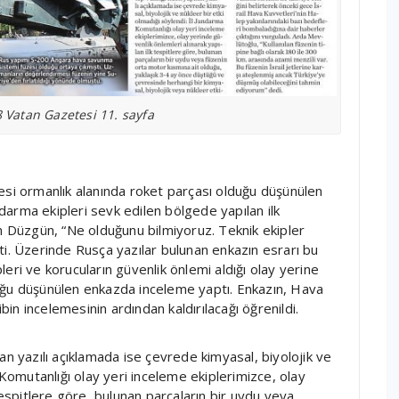
Vatan Gazetesi 11. sayfa
esi ormanlık alanında roket parçası olduğu düşünülen
arma ekipleri sevk edilen bölgede yapılan ilk
Düzgün, “Ne olduğunu bilmiyoruz. Teknik ekipler
ti. Üzerinde Rusça yazılar bulunan enkazın esrarı bu
eri ve korucuların güvenlik önlemi aldığı olay yerine
uğu düşünülen enkazda inceleme yaptı. Enkazın, Hava
n incelemesinin ardından kaldırılacağı öğrenildi.
an yazılı açıklamada ise çevrede kimyasal, biyolojik ve
 Komutanlığı olay yeri inceleme ekiplerimizce, olay
tespitlere göre, bulunan parçaların bir uydu veya