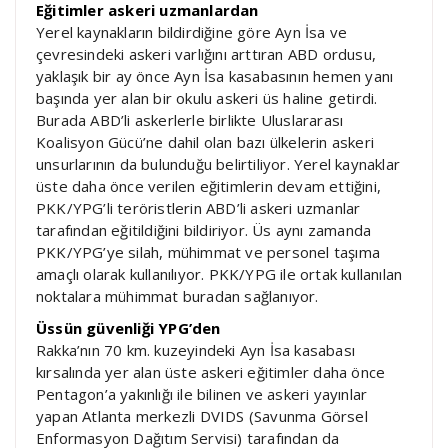
Eğitimler askeri uzmanlardan
Yerel kaynakların bildirdiğine göre Ayn İsa ve
çevresindeki askeri varlığını arttıran ABD ordusu,
yaklaşık bir ay önce Ayn İsa kasabasının hemen yanı
başında yer alan bir okulu askeri üs haline getirdi.
Burada ABD’li askerlerle birlikte Uluslararası
Koalisyon Gücü’ne dahil olan bazı ülkelerin askeri
unsurlarının da bulunduğu belirtiliyor. Yerel kaynaklar
üste daha önce verilen eğitimlerin devam ettiğini,
PKK/YPG’li teröristlerin ABD’li askeri uzmanlar
tarafından eğitildiğini bildiriyor. Üs aynı zamanda
PKK/YPG’ye silah, mühimmat ve personel taşıma
amaçlı olarak kullanılıyor. PKK/YPG ile ortak kullanılan
noktalara mühimmat buradan sağlanıyor.
Üssün güvenliği YPG’den
Rakka’nın 70 km. kuzeyindeki Ayn İsa kasabası
kırsalında yer alan üste askeri eğitimler daha önce
Pentagon’a yakınlığı ile bilinen ve askeri yayınlar
yapan Atlanta merkezli DVIDS (Savunma Görsel
Enformasyon Dağıtım Servisi) tarafından da