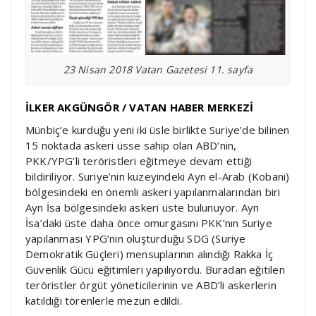
23 Nisan 2018 Vatan Gazetesi 11. sayfa
İLKER AKGÜNGÖR / VATAN HABER MERKEZİ
Münbiç’e kurduğu yeni iki üsle birlikte Suriye’de bilinen
15 noktada askeri üsse sahip olan ABD’nin,
PKK/YPG’li teröristleri eğitmeye devam ettiği
bildiriliyor. Suriye’nin kuzeyindeki Ayn el-Arab (Kobani)
bölgesindeki en önemli askeri yapılanmalarından biri
Ayn İsa bölgesindeki askeri üste bulunuyor. Ayn
İsa’daki üste daha önce omurgasını PKK’nın Suriye
yapılanması YPG’nin oluşturduğu SDG (Suriye
Demokratik Güçleri) mensuplarının alındığı Rakka İç
Güvenlik Gücü eğitimleri yapılıyordu. Buradan eğitilen
teröristler örgüt yöneticilerinin ve ABD’li askerlerin
katıldığı törenlerle mezun edildi.