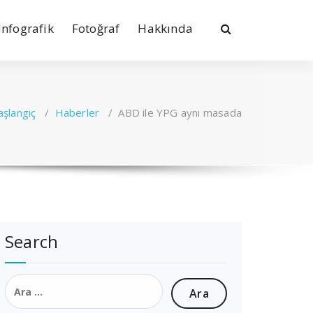
İnfografik
Fotoğraf
Hakkında
aşlangıç
/
Haberler
/
ABD ile YPG aynı masada
Search
Arama: