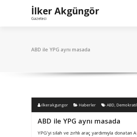
İçeriğe
İlker Akgüngör
geç
Gazeteci
ABD ile YPG aynı masada
ilkerakgungor
Haberler
ABD
,
Demokratik
ABD ile YPG aynı masada
YPG’yi silah ve zırhlı araç yardımıyla donatan AB