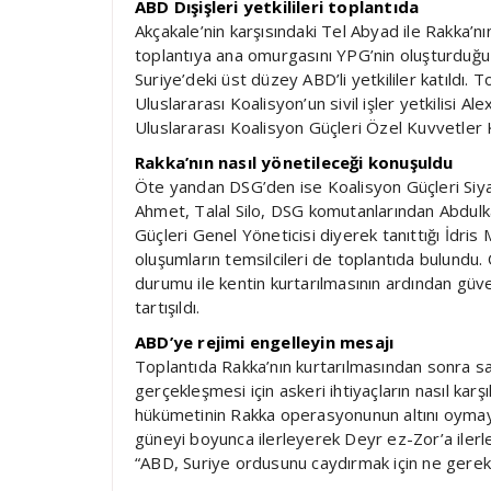
ABD Dışişleri yetkilileri toplantıda
Akçakale’nin karşısındaki Tel Abyad ile Rakka’n
toplantıya ana omurgasını YPG’nin oluşturduğu 
Suriye’deki üst düzey ABD’li yetkililer katıldı. 
Uluslararası Koalisyon’un sivil işler yetkilisi Al
Uluslararası Koalisyon Güçleri Özel Kuvvetler
Rakka’nın nasıl yönetileceği konuşuldu
Öte yandan DSG’den ise Koalisyon Güçleri Siy
Ahmet, Talal Silo, DSG komutanlarından Abdulk
Güçleri Genel Yöneticisi diyerek tanıttığı İdris
oluşumların temsilcileri de toplantıda bulundu.
durumu ile kentin kurtarılmasının ardından güve
tartışıldı.
ABD’ye rejimi engelleyin mesajı
Toplantıda Rakka’nın kurtarılmasından sonra s
gerçekleşmesi için askeri ihtiyaçların nasıl karşı
hükümetinin Rakka operasyonunun altını oymaya 
güneyi boyunca ilerleyerek Deyr ez-Zor’a ilerle
“ABD, Suriye ordusunu caydırmak için ne gereki