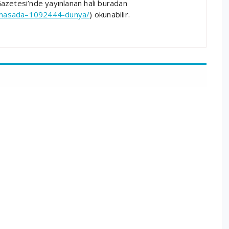
azetesi’nde yayınlanan hali buradan
-masada–1092444-dunya/
) okunabilir.