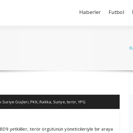
Haberler
Futbol
B
 Suriye Güçleri
,
PKK
,
Rakka
,
Suriye
,
terör
,
YPG
D’li yetkililer, terör örgütünün yöneticileriyle bir araya