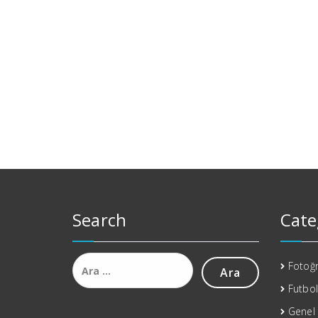
Search
Cate
Arama:
Fotoğr
Futbol
Genel