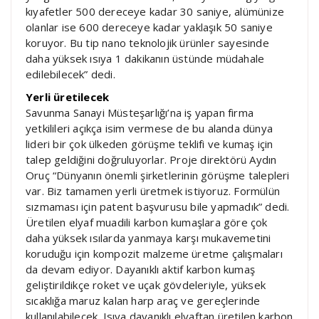
kıyafetler 500 dereceye kadar 30 saniye, alümünize
olanlar ise 600 dereceye kadar yaklaşık 50 saniye
koruyor. Bu tip nano teknolojik ürünler sayesinde
daha yüksek ısıya 1 dakikanın üstünde müdahale
edilebilecek” dedi.
Yerli üretilecek
Savunma Sanayi Müsteşarlığı’na iş yapan firma
yetkilileri açıkça isim vermese de bu alanda dünya
lideri bir çok ülkeden görüşme teklifi ve kumaş için
talep geldiğini doğruluyorlar. Proje direktörü Aydın
Oruç “Dünyanın önemli şirketlerinin görüşme talepleri
var. Biz tamamen yerli üretmek istiyoruz. Formülün
sızmaması için patent başvurusu bile yapmadık” dedi.
Üretilen elyaf muadili karbon kumaşlara göre çok
daha yüksek ısılarda yanmaya karşı mukavemetini
koruduğu için kompozit malzeme üretme çalışmaları
da devam ediyor. Dayanıklı aktif karbon kumaş
geliştirildikçe roket ve uçak gövdeleriyle, yüksek
sıcaklığa maruz kalan harp araç ve gereçlerinde
kullanılabilecek. Isıya dayanıklı elyaftan üretilen karbon