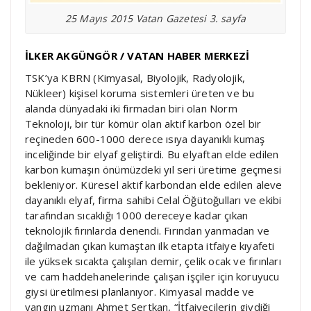
25 Mayıs 2015 Vatan Gazetesi 3. sayfa
İLKER AKGÜNGÖR / VATAN HABER MERKEZİ
TSK’ya KBRN (Kimyasal, Biyolojik, Radyolojik,
Nükleer) kişisel koruma sistemleri üreten ve bu
alanda dünyadaki iki firmadan biri olan Norm
Teknoloji, bir tür kömür olan aktif karbon özel bir
reçineden 600-1000 derece ısıya dayanıklı kumaş
inceliğinde bir elyaf geliştirdi. Bu elyaftan elde edilen
karbon kumaşın önümüzdeki yıl seri üretime geçmesi
bekleniyor. Küresel aktif karbondan elde edilen aleve
dayanıklı elyaf, firma sahibi Celal Öğütoğulları ve ekibi
tarafından sıcaklığı 1000 dereceye kadar çıkan
teknolojik fırınlarda denendi. Fırından yanmadan ve
dağılmadan çıkan kumaştan ilk etapta itfaiye kıyafeti
ile yüksek sıcakta çalışılan demir, çelik ocak ve fırınları
ve cam haddehanelerinde çalışan işçiler için koruyucu
giysi üretilmesi planlanıyor. Kimyasal madde ve
yangın uzmanı Ahmet Sertkan, “İtfaiyecilerin giydiği