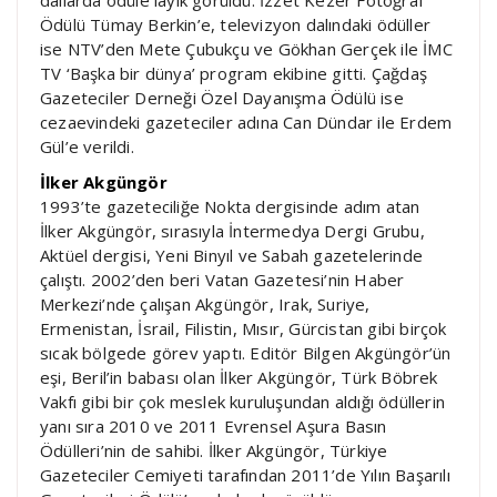
Ödülü Tümay Berkin’e, televizyon dalındaki ödüller
ise NTV’den Mete Çubukçu ve Gökhan Gerçek ile İMC
TV ‘Başka bir dünya’ program ekibine gitti. Çağdaş
Gazeteciler Derneği Özel Dayanışma Ödülü ise
cezaevindeki gazeteciler adına Can Dündar ile Erdem
Gül’e verildi.
İlker Akgüngör
1993’te gazeteciliğe Nokta dergisinde adım atan
İlker Akgüngör, sırasıyla İntermedya Dergi Grubu,
Aktüel dergisi, Yeni Binyıl ve Sabah gazetelerinde
çalıştı. 2002’den beri Vatan Gazetesi’nin Haber
Merkezi’nde çalışan Akgüngör, Irak, Suriye,
Ermenistan, İsrail, Filistin, Mısır, Gürcistan gibi birçok
sıcak bölgede görev yaptı. Editör Bilgen Akgüngör’ün
eşi, Beril’in babası olan İlker Akgüngör, Türk Böbrek
Vakfı gibi bir çok meslek kuruluşundan aldığı ödüllerin
yanı sıra 2010 ve 2011 Evrensel Aşura Basın
Ödülleri’nin de sahibi. İlker Akgüngör, Türkiye
Gazeteciler Cemiyeti tarafından 2011’de Yılın Başarılı