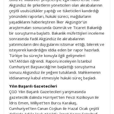
Akgündüz ile şirketlerin yöneticileri olan akrabalarının
çeşitli usulsüzlükler yaptığı ve tüketicileri kandırdığı
yönündeki raporları, hukuki süreci, mağdurların
yaşadıklarını haberleştiren İlker Akgüngör’ün
araştırmaları sonucunda Gümrük ve Ticaret Bakanlığı
bir soruşturma başlattı. Bakanlık müfettişleri inceleme
sonrasında Fadıl Akgündüz ile akrabalarının
yatırımcıların dini duygularını istismar ettiği, bilerek ve
isteyerek kandırdığını iddia eden bir rapor hazırladı.
Türkiye bu süreçte konuyla ilgili gelişmeleri
VATAN’dan öğrendi. Raporu inceleyen İstanbul
Cumhuriyet Başsavcılığı’nın başlattığı soruşturma
sonucu Akgündüz ile yeğeni tutuklandı. Mahkemenin
iddianameyi kabul etmesiyle hukuki süreç başladı.
Yılın Başarılı Gazetecileri
ÇGD Yılın Başarılı Gazetecileri yarışmasında
gazetecilik dalında Hürriyet’ten Fevzi Kızılkoyun ile
İdris Emen, Milliyet’ten Burcu Karakaş,
Cumhuriyet’ten Canan Coşkun ile Hazal Ocak çeşitli
dallarda ödüle layık görüldü. İzzet Kezer Fotoğraf