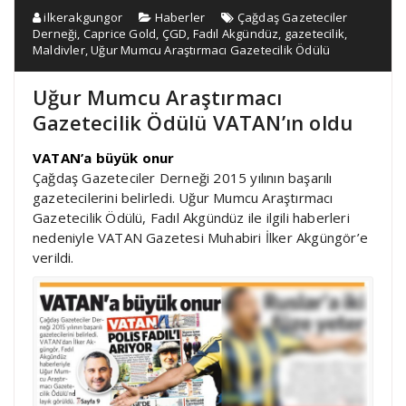
ilkerakgungor
Haberler
Çağdaş Gazeteciler
Derneği
,
Caprice Gold
,
ÇGD
,
Fadıl Akgündüz
,
gazetecilik
,
Maldivler
,
Uğur Mumcu Araştırmacı Gazetecilik Ödülü
Uğur Mumcu Araştırmacı
Gazetecilik Ödülü VATAN’ın oldu
VATAN’a büyük onur
Çağdaş Gazeteciler Derneği 2015 yılının başarılı
gazetecilerini belirledi. Uğur Mumcu Araştırmacı
Gazetecilik Ödülü, Fadıl Akgündüz ile ilgili haberleri
nedeniyle VATAN Gazetesi Muhabiri İlker Akgüngör’e
verildi.