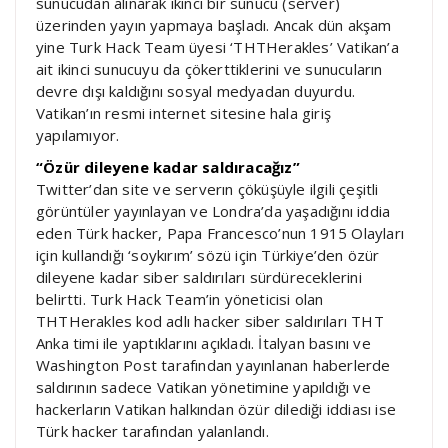
sunucudan alınarak ikinci bir sunucu (server)
üzerinden yayın yapmaya başladı. Ancak dün akşam
yine Turk Hack Team üyesi ‘THTHerakles’ Vatikan’a
ait ikinci sunucuyu da çökerttiklerini ve sunucuların
devre dışı kaldığını sosyal medyadan duyurdu.
Vatikan’ın resmi internet sitesine hala giriş
yapılamıyor.
“Özür dileyene kadar saldıracağız”
Twitter’dan site ve serverın çöküşüyle ilgili çeşitli
görüntüler yayınlayan ve Londra’da yaşadığını iddia
eden Türk hacker, Papa Francesco’nun 1915 Olayları
için kullandığı ‘soykırım’ sözü için Türkiye’den özür
dileyene kadar siber saldırıları sürdüreceklerini
belirtti. Turk Hack Team’in yöneticisi olan
THTHerakles kod adlı hacker siber saldırıları THT
Anka timi ile yaptıklarını açıkladı. İtalyan basını ve
Washington Post tarafından yayınlanan haberlerde
saldırının sadece Vatikan yönetimine yapıldığı ve
hackerların Vatikan halkından özür dilediği iddiası ise
Türk hacker tarafından yalanlandı.