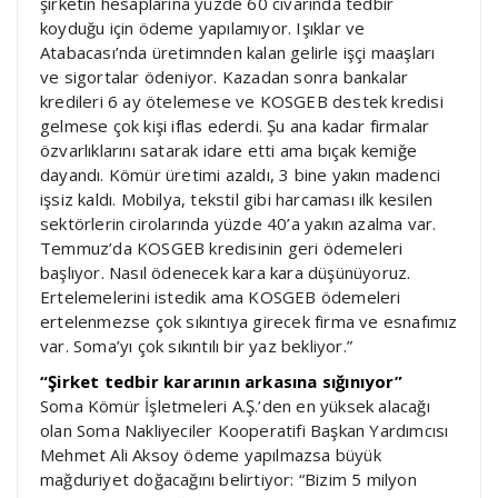
şirketin hesaplarına yüzde 60 civarında tedbir
koyduğu için ödeme yapılamıyor. Işıklar ve
Atabacası’nda üretimnden kalan gelirle işçi maaşları
ve sigortalar ödeniyor. Kazadan sonra bankalar
kredileri 6 ay ötelemese ve KOSGEB destek kredisi
gelmese çok kişi iflas ederdi. Şu ana kadar firmalar
özvarlıklarını satarak idare etti ama bıçak kemiğe
dayandı. Kömür üretimi azaldı, 3 bine yakın madenci
işsiz kaldı. Mobilya, tekstil gibi harcaması ilk kesilen
sektörlerin cirolarında yüzde 40’a yakın azalma var.
Temmuz’da KOSGEB kredisinin geri ödemeleri
başlıyor. Nasıl ödenecek kara kara düşünüyoruz.
Ertelemelerini istedik ama KOSGEB ödemeleri
ertelenmezse çok sıkıntıya girecek firma ve esnafımız
var. Soma’yı çok sıkıntılı bir yaz bekliyor.”
“Şirket tedbir kararının arkasına sığınıyor”
Soma Kömür İşletmeleri A.Ş.’den en yüksek alacağı
olan Soma Nakliyeciler Kooperatifi Başkan Yardımcısı
Mehmet Ali Aksoy ödeme yapılmazsa büyük
mağduriyet doğacağını belirtiyor: “Bizim 5 milyon