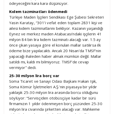
ödeyeceğini kara kara düşünüyor.
Kıdem tazminatları ödenmedi
Türkiye Maden İşçileri Sendikası Ege Şubesi Sekreteri
Yasin Karatay, “301’i vefat eden toplam 2831 kişi ve
ailesi kıdem tazminatlarını bekliyor. Kazanın yaşandığı
Eynez ve merkez maden Atabacası’ndaki işçilerin 41
milyon 84 bin lira kıdem tazminatı alacağı var. 1.5 ay
önce çıkan yasaya göre el konulan mallar satılırsa ilk
ödeme bize yapılacaktı. Ancak 20 Nisan’da TMSF’nin
yapacağı ihaleden haber almak mümkün değil. Mallar
satıldı mı, kaldı mı bilmiyoruz. TMSF’de cevap
vermiyor” dedi.
25-30 milyon lira borç var
Soma Ticaret ve Sanayi Odası Başkanı Hakan Işık,
Soma Kömür İşletmeleri A.Ş.’nin piyasaya bir yıldır
yaklaşık 25-30 milyon lira arasında borcu olduğunu
söylüyor: “Servisçiden otobüsçüye kadar bir sürü
firmamızın 1 yıldır ödenmeyen borç yüzünden 25-30
milyon lira civarında şirketten alacağı var. Mahkeme