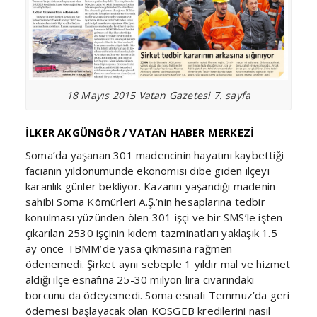
18 Mayıs 2015 Vatan Gazetesi 7. sayfa
İLKER AKGÜNGÖR / VATAN HABER MERKEZİ
Soma’da yaşanan 301 madencinin hayatını kaybettiği
facianın yıldönümünde ekonomisi dibe giden ilçeyi
karanlık günler bekliyor. Kazanın yaşandığı madenin
sahibi Soma Kömürleri A.Ş.’nin hesaplarına tedbir
konulması yüzünden ölen 301 işçi ve bir SMS’le işten
çıkarılan 2530 işçinin kıdem tazminatları yaklaşık 1.5
ay önce TBMM’de yasa çıkmasına rağmen
ödenemedi. Şirket aynı sebeple 1 yıldır mal ve hizmet
aldığı ilçe esnafına 25-30 milyon lira civarındaki
borcunu da ödeyemedi. Soma esnafı Temmuz’da geri
ödemesi başlayacak olan KOSGEB kredilerini nasıl