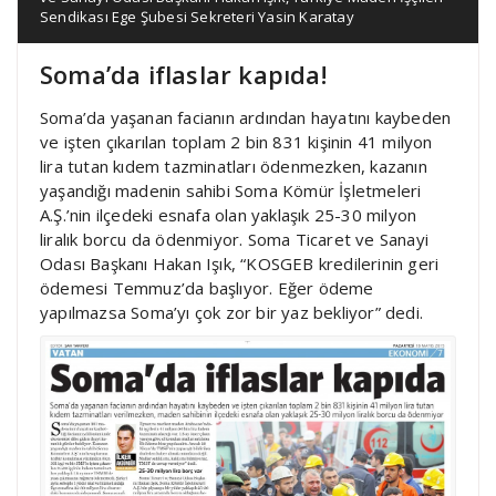
Sendikası Ege Şubesi Sekreteri Yasin Karatay
Soma’da iflaslar kapıda!
Soma’da yaşanan facianın ardından hayatını kaybeden
ve işten çıkarılan toplam 2 bin 831 kişinin 41 milyon
lira tutan kıdem tazminatları ödenmezken, kazanın
yaşandığı madenin sahibi Soma Kömür İşletmeleri
A.Ş.’nin ilçedeki esnafa olan yaklaşık 25-30 milyon
liralık borcu da ödenmiyor. Soma Ticaret ve Sanayi
Odası Başkanı Hakan Işık, “KOSGEB kredilerinin geri
ödemesi Temmuz’da başlıyor. Eğer ödeme
yapılmazsa Soma’yı çok zor bir yaz bekliyor” dedi.