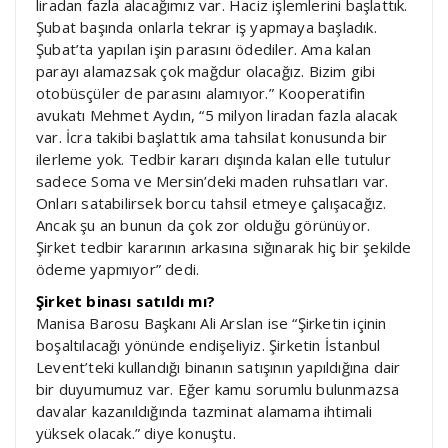
liradan fazla alacağımız var. Haciz işlemlerini başlattık.
Şubat başında onlarla tekrar iş yapmaya başladık.
Şubat’ta yapılan işin parasını ödediler. Ama kalan
parayı alamazsak çok mağdur olacağız. Bizim gibi
otobüsçüler de parasını alamıyor.” Kooperatifin
avukatı Mehmet Aydın, “5 milyon liradan fazla alacak
var. İcra takibi başlattık ama tahsilat konusunda bir
ilerleme yok. Tedbir kararı dışında kalan elle tutulur
sadece Soma ve Mersin’deki maden ruhsatları var.
Onları satabilirsek borcu tahsil etmeye çalışacağız.
Ancak şu an bunun da çok zor olduğu görünüyor.
Şirket tedbir kararının arkasına sığınarak hiç bir şekilde
ödeme yapmıyor” dedi.
Şirket binası satıldı mı?
Manisa Barosu Başkanı Ali Arslan ise “Şirketin içinin
boşaltılacağı yönünde endişeliyiz. Şirketin İstanbul
Levent’teki kullandığı binanın satışının yapıldığına dair
bir duyumumuz var. Eğer kamu sorumlu bulunmazsa
davalar kazanıldığında tazminat alamama ihtimali
yüksek olacak.” diye konuştu.