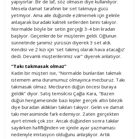
yapıyorlar. Bir de laf, söz olmasın diye kullanılıyor.
Mesela damat tarafının bir set takmaya gücü
yetmiyor. Ama aile düğünde ezilmemek için gelinle
anlaşarak buradaki kaliteli setlerden birini takıyor.
Normalde böyle bir setin gerçeği 3-4 bin liradan
başlıyor. Geçenlerde bir müşterim geldi. Oğlunun
sünnetinde şanımız yürüsün diyerek 3 set aldı.
Kendisi ve 2 kızı için ‘set takmış olarak hava atacağız’
dedi. Devamlı müşterilerimiz var” diyerek anlatıyor.
“Takı takmasak olmaz”
Kadın bir müşteri ise, “Normalde bunlardan takmak
istemem ama durumumuz olmayınca mecburuz. Takı
takmasak olmaz. Mecburen düğün öncesi buraya
geldik” diyor. Satış temsilcisi Çağla Kara, “Bazen
düğün hengamesinde bazı kişiler gerçek altın bilezik
diye buradan aldıkları takıları takıyor. Gelin ve damat
takı merasiminde fark edemiyor. Zaten gerçekten
ayırt etmek çok zor. Ancak düğünden sonra takılar
sayılırken hafifliğinden ve içinde ayar yazmaması
nedeniyle imitasyon olduğunu anlaşılıyor. Artık