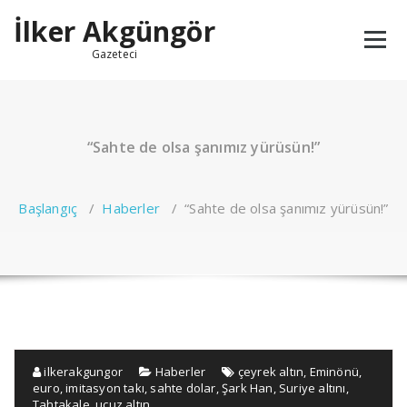
İçeriğe
İlker Akgüngör
geç
Gazeteci
“Sahte de olsa şanımız yürüsün!”
Başlangıç
/
Haberler
/
“Sahte de olsa şanımız yürüsün!”
ilkerakgungor
Haberler
çeyrek altın
,
Eminönü
,
euro
,
imitasyon takı
,
sahte dolar
,
Şark Han
,
Suriye altını
,
Tahtakale
,
ucuz altın