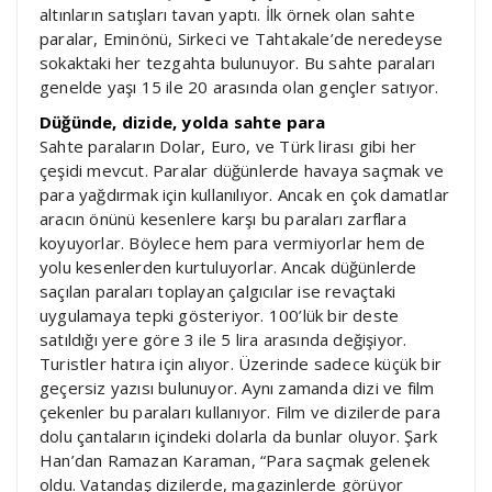
altınların satışları tavan yaptı. İlk örnek olan sahte
paralar, Eminönü, Sirkeci ve Tahtakale’de neredeyse
sokaktaki her tezgahta bulunuyor. Bu sahte paraları
genelde yaşı 15 ile 20 arasında olan gençler satıyor.
Düğünde, dizide, yolda sahte para
Sahte paraların Dolar, Euro, ve Türk lirası gibi her
çeşidi mevcut. Paralar düğünlerde havaya saçmak ve
para yağdırmak için kullanılıyor. Ancak en çok damatlar
aracın önünü kesenlere karşı bu paraları zarflara
koyuyorlar. Böylece hem para vermiyorlar hem de
yolu kesenlerden kurtuluyorlar. Ancak düğünlerde
saçılan paraları toplayan çalgıcılar ise revaçtaki
uygulamaya tepki gösteriyor. 100’lük bir deste
satıldığı yere göre 3 ile 5 lira arasında değişiyor.
Turistler hatıra için alıyor. Üzerinde sadece küçük bir
geçersiz yazısı bulunuyor. Aynı zamanda dizi ve film
çekenler bu paraları kullanıyor. Film ve dizilerde para
dolu çantaların içindeki dolarla da bunlar oluyor. Şark
Han’dan Ramazan Karaman, “Para saçmak gelenek
oldu. Vatandaş dizilerde, magazinlerde görüyor