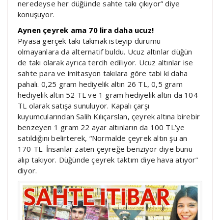
neredeyse her düğünde sahte takı çıkıyor” diye
konuşuyor.
Aynen çeyrek ama 70 lira daha ucuz!
Piyasa gerçek takı takmak isteyip durumu
olmayanlara da alternatif buldu. Ucuz altınlar düğün
de takı olarak ayrıca tercih ediliyor. Ucuz altınlar ise
sahte para ve imitasyon takılara göre tabi ki daha
pahalı. 0,25 gram hediyelik altın 26 TL, 0,5 gram
hediyelik altın 52 TL ve 1 gram hediyelik altın da 104
TL olarak satışa sunuluyor. Kapalı çarşı
kuyumcularından Salih Kılıçarslan, çeyrek altına birebir
benzeyen 1 gram 22 ayar altınların da 100 TL’ye
satıldığını belirterek, “Normalde çeyrek altın şu an
170 TL. İnsanlar zaten çeyreğe benziyor diye bunu
alıp takıyor. Düğünde çeyrek taktım diye hava atıyor”
diyor.