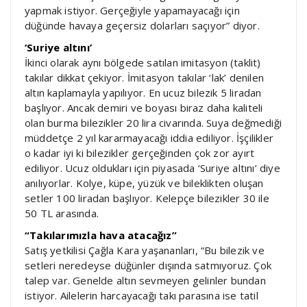
yapmak istiyor. Gerçeğiyle yapamayacağı için
düğünde havaya geçersiz dolarları saçıyor” diyor.
‘Suriye altını’
İkinci olarak aynı bölgede satılan imitasyon (taklit)
takılar dikkat çekiyor. İmitasyon takılar ‘lak’ denilen
altın kaplamayla yapılıyor. En ucuz bilezik 5 liradan
başlıyor. Ancak demiri ve boyası biraz daha kaliteli
olan burma bilezikler 20 lira civarında. Suya değmediği
müddetçe 2 yıl kararmayacağı iddia ediliyor. İşçilikler
o kadar iyi ki bilezikler gerçeğinden çok zor ayırt
ediliyor. Ucuz oldukları için piyasada ‘Suriye altını’ diye
anılıyorlar. Kolye, küpe, yüzük ve bileklikten oluşan
setler 100 liradan başlıyor. Kelepçe bilezikler 30 ile
50 TL arasında.
“Takılarımızla hava atacağız”
Satış yetkilisi Çağla Kara yaşananları, “Bu bilezik ve
setleri neredeyse düğünler dışında satmıyoruz. Çok
talep var. Genelde altın sevmeyen gelinler bundan
istiyor. Ailelerin harcayacağı takı parasına ise tatil