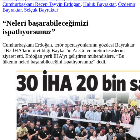
Cumhurbaşkanı Recep Tayyip Erdoğan
,
Haluk Bayraktar
,
Özdemir
Bayraktar
,
Selçuk Bayraktar
“Neleri başarabileceğimizi
ispatlıyorsunuz”
Cumhurbaşkanı Erdoğan, terör operasyonlarının gözdesi Bayraktar
TB2 İHA’ların üretildiği Baykar’ın Ar-Ge ve üretim tesislerini
ziyaret etti. Erdoğan yerli İHA’yı geliştiren mühendislere, “Bu
ülkenin neleri başarabileceğini ispatlıyorsunuz” dedi.