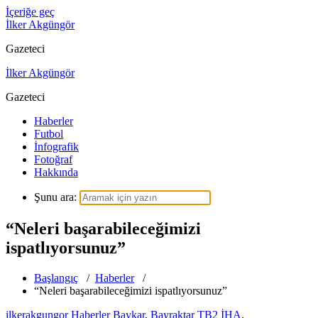
İçeriğe geç
İlker Akgüngör
Gazeteci
İlker Akgüngör
Gazeteci
Haberler
Futbol
İnfografik
Fotoğraf
Hakkında
Şunu ara:
“Neleri başarabileceğimizi
ispatlıyorsunuz”
Başlangıç
/
Haberler
/
“Neleri başarabileceğimizi ispatlıyorsunuz”
ilkerakgungor
Haberler
Baykar
,
Bayraktar TB2 İHA
,