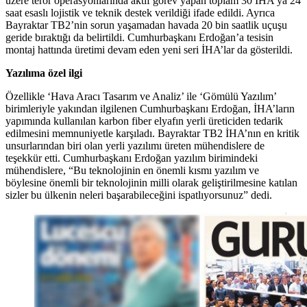
üzere terör operasyonlarında aktif görev yapan toplam 30 İHA’ya 24
saat esaslı lojistik ve teknik destek verildiği ifade edildi. Ayrıca
Bayraktar TB2’nin sorun yaşamadan havada 20 bin saatlik uçuşu
geride bıraktığı da belirtildi. Cumhurbaşkanı Erdoğan’a tesisin
montaj hattında üretimi devam eden yeni seri İHA’lar da gösterildi.
Yazılıma özel ilgi
Özellikle ‘Hava Aracı Tasarım ve Analiz’ ile ‘Gömülü Yazılım’
birimleriyle yakından ilgilenen Cumhurbaşkanı Erdoğan, İHA’ların
yapımında kullanılan karbon fiber elyafın yerli üreticiden tedarik
edilmesini memnuniyetle karşıladı. Bayraktar TB2 İHA’nın en kritik
unsurlarından biri olan yerli yazılımı üreten mühendislere de
teşekkür etti. Cumhurbaşkanı Erdoğan yazılım birimindeki
mühendislere, “Bu teknolojinin en önemli kısmı yazılım ve
böylesine önemli bir teknolojinin milli olarak geliştirilmesine katılan
sizler bu ülkenin neleri başarabileceğini ispatlıyorsunuz” dedi.