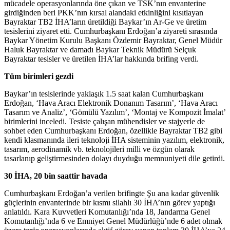
mücadele operasyonlarında öne çıkan ve TSK’nın envanterine
girdiğinden beri PKK’nın kırsal alandaki etkinliğini kısıtlayan
Bayraktar TB2 İHA’ların üretildiği Baykar’ın Ar-Ge ve üretim
tesislerini ziyaret etti. Cumhurbaşkanı Erdoğan’a ziyareti sırasında
Baykar Yönetim Kurulu Başkanı Özdemir Bayraktar, Genel Müdür
Haluk Bayraktar ve damadı Baykar Teknik Müdürü Selçuk
Bayraktar tesisler ve üretilen İHA’lar hakkında brifing verdi.
Tüm birimleri gezdi
Baykar’ın tesislerinde yaklaşık 1.5 saat kalan Cumhurbaşkanı
Erdoğan, ‘Hava Aracı Elektronik Donanım Tasarım’, ‘Hava Aracı
Tasarım ve Analiz’, ‘Gömülü Yazılım’, ‘Montaj ve Kompozit İmalat’
birimlerini inceledi. Tesiste çalışan mühendisler ve stajyerle de
sohbet eden Cumhurbaşkanı Erdoğan, özellikle Bayraktar TB2 gibi
kendi klasmanında ileri teknoloji İHA sisteminin yazılım, elektronik,
tasarım, aerodinamik vb. teknolojileri milli ve özgün olarak
tasarlanıp geliştirmesinden dolayı duyduğu memnuniyeti dile getirdi.
30 İHA, 20 bin saattir havada
Cumhurbaşkanı Erdoğan’a verilen brifingte Şu ana kadar güvenlik
güçlerinin envanterinde bir kısmı silahlı 30 İHA’nın görev yaptığı
anlatıldı. Kara Kuvvetleri Komutanlığı’nda 18, Jandarma Genel
Komutanlığı’nda 6 ve Emniyet Genel Müdürlüğü’nde 6 adet olmak