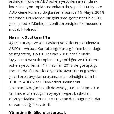
ardından Türk ve ABD askeri yetkilileri arasında ilk
koordinasyon toplantısı Ankara’da yapıldı. Türkiye ve
ABD Genelkurmay Başkanları arasında 16 Mayıs 2018
tarihinde Brüksel’de bir görüşme gerçekleştirildi. Bu
görüşmede ‘Münbiç güvenlik prensipleri’ konusunda
mutabık kalındı.”
Hazırlık Stuttgart’ta
Ağar, Türkiye ve ABD askeri yetkililerinin katılımıyla,
ABD’nin Avrupa Komutanlığı Karargâhı’nın bulunduğu
Stuttgart’ta, 12-13 Haziran 2018 tarihlerinde
‘uygulama hazırlık toplantısı’ yapıldığını ve iki ülkenin
askeri yetkililerinin 17 Haziran 2018’de görüştüğü
toplantıda ‘faaliyetlere yönelik ayrıntılar’ın gözden
geçirilerek uygulama aşamasına gelindiğini belirtti.
TSK ve ABD Silahlı Kuvvetleri unsurlarını
‘koordineli/bağımsız’ ilk devriyeyi, 18 Haziran 2018
tarihinde icra ettiğini söyleyen Ağar, başlatılan
devriye faaliyetlerinin 18 Haziran’dan bugüne kadar
devam ettiğini kaydetti.
Yönetimi iki ülke oluşturacak