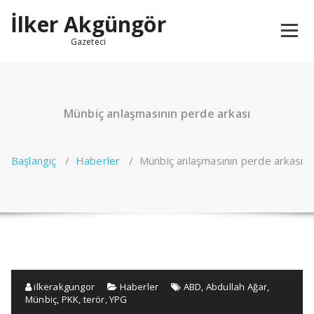
İçeriğe
İlker Akgüngör
geç
Gazeteci
Münbiç anlaşmasının perde arkası
Başlangıç
/
Haberler
/
Münbiç anlaşmasının perde arkası
ilkerakgungor
Haberler
ABD
,
Abdullah Ağar
,
Münbiç
,
PKK
,
terör
,
YPG