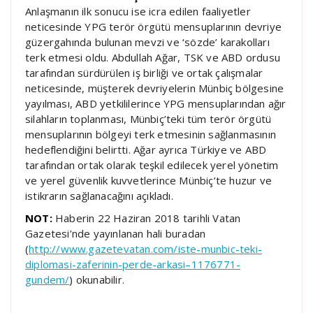
Anlaşmanın ilk sonucu ise icra edilen faaliyetler
neticesinde YPG terör örgütü mensuplarının devriye
güzergahında bulunan mevzi ve ‘sözde’ karakolları
terk etmesi oldu. Abdullah Ağar, TSK ve ABD ordusu
tarafından sürdürülen iş birliği ve ortak çalışmalar
neticesinde, müşterek devriyelerin Münbiç bölgesine
yayılması, ABD yetkililerince YPG mensuplarından ağır
silahların toplanması, Münbiç’teki tüm terör örgütü
mensuplarının bölgeyi terk etmesinin sağlanmasının
hedeflendiğini belirtti. Ağar ayrıca Türkiye ve ABD
tarafından ortak olarak teşkil edilecek yerel yönetim
ve yerel güvenlik kuvvetlerince Münbiç’te huzur ve
istikrarın sağlanacağını açıkladı.
NOT:
Haberin 22 Haziran 2018 tarihli Vatan
Gazetesi’nde yayınlanan hali buradan
(
http://www.gazetevatan.com/iste-munbic-teki-
diplomasi-zaferinin-perde-arkasi–1176771-
gundem/
) okunabilir.