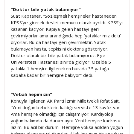
“Doktor bile yatak bulamıyor”
Suat Kaptaner, “Sözleşmeli hemşireler hastaneden
KPSS’ye girerek devlet memuru olarak ayrıldı. KPSS’yi
kazanan kaçıyor. Kapıya gelen hastayı geri
çevirmiyorlar ama arandığında hep ‘yataklarımız dolu’
diyorlar. Bu da hastayı geri çevirmektir. Yatak
bulamayan hasta, tepkisini doktora gösteriyor.
Doktor olarak biz bile yatak bulamıyoruz. Ege
Üniversitesi Hastanesi sınırda gidiyor. Özelde 5
yatakla 1 hemşire ilgilenirken burada 35 yatağa
sabaha kadar bir hemşire bakıyor” dedi.
“Vebali hepimizin”
Konuyla ilgilenen AK Parti İzmir Milletvekili Rıfat Sait,
“Yeni doğan bebeklerin kaldığı serviste 13 kuvöz var.
Ama hemşire olmadığı için çalışamıyor. Kardiyoloji
yoğun bakımda da durum aynı. Yeni hemşire kadrosu
lazım. Bu acil bir durum. ‘Hemşire yoksa acilden yoğun
bakıma alamıyoruz’ diyorlar. Allah korusun bir çocuk ya