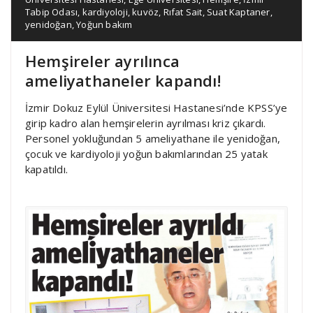
Tabip Odası
,
kardiyoloji
,
kuvöz
,
Rıfat Sait
,
Suat Kaptaner
,
yenidoğan
,
Yoğun bakım
Hemşireler ayrılınca
ameliyathaneler kapandı!
İzmir Dokuz Eylül Üniversitesi Hastanesi’nde KPSS’ye
girip kadro alan hemşirelerin ayrılması kriz çıkardı.
Personel yokluğundan 5 ameliyathane ile yenidoğan,
çocuk ve kardiyoloji yoğun bakımlarından 25 yatak
kapatıldı.