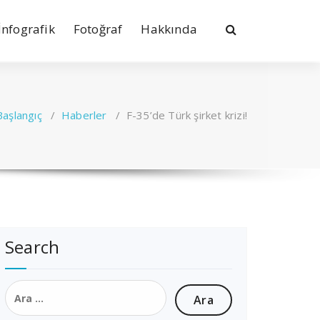
İnfografik
Fotoğraf
Hakkında
Başlangıç
/
Haberler
/
F-35’de Türk şirket krizi!
Search
Arama: