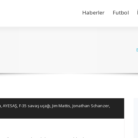
Haberler
Futbol
u
,
AYESAŞ
,
F-35 savaş uçağı
,
Jim Mattis
,
Jonathan Schanzer
,