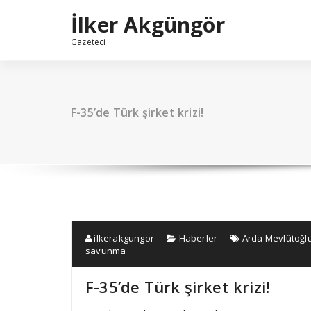
İçeriğe
İlker Akgüngör
geç
Gazeteci
F-35’de Türk şirket krizi!
ilkerakgungor
Haberler
Arda Mevlütoğl
savunma
F-35’de Türk şirket krizi!