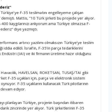
deriz”
Türkiye’ye F-35 teslimatını engelleyeme çalışan
emişti. Mattis, “10 Türk şirketi bu projede yer alıyor.
 S-400 kaygılarınızı anlıyorum ama Türkiye olmazsa F-
bederiz” diye yazmıştı.
formans artırıcı yazılımı olmaksızın Türkiye’ye teslim
 iddia edildi. İsrail’in, F-35’in parça tedariklerini
k Endüstri (IAI) ve iki firmanın üretime hazır olduğunu
lp Havacılık, HAVELSAN, ROKETSAN, TUSAŞ/TAI gibi
rket F-35 uçakları için, parça ve elektronik sistem
 oynuyor. F-35 uçaklarını kullanacak Türk pilotlarının
e devam ediyor.
ı planlayan Türkiye, projenin başından itibaren
darik zincirinde yer alıyor. Türk şirketlerinin F-35