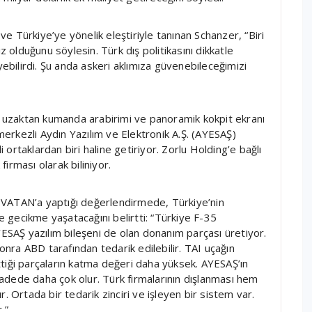
 ve Türkiye’ye yönelik eleştiriyle tanınan Schanzer, “Biri
z olduğunu söylesin. Türk dış politikasını dikkatle
yebilirdi. Şu anda askeri aklımıza güvenebileceğimizi
ze uzaktan kumanda arabirimi ve panoramik kokpit ekranı
 merkezli Aydın Yazılım ve Elektronik A.Ş. (AYESAŞ)
ortaklardan biri haline getiriyor. Zorlu Holding’e bağlı
irması olarak biliniyor.
 VATAN’a yaptığı değerlendirmede, Türkiye’nin
ve gecikme yaşatacağını belirtti: “Türkiye F-35
YESAŞ yazılım bileşeni de olan donanım parçası üretiyor.
sonra ABD tarafından tedarik edilebilir. TAI uçağın
tiği parçaların katma değeri daha yüksek. AYESAŞ’ın
adede daha çok olur. Türk firmalarının dışlanması hem
. Ortada bir tedarik zinciri ve işleyen bir sistem var.
.”