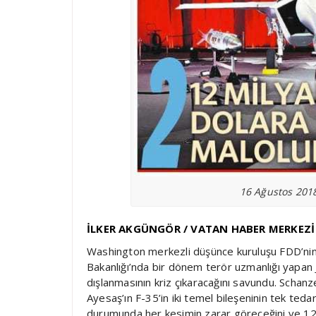
16 Ağustos 2018
İLKER AKGÜNGÖR / VATAN HABER MERKEZİ
Washington merkezli düşünce kuruluşu FDD’nin
Bakanlığı’nda bir dönem terör uzmanlığı yapan
dışlanmasının kriz çıkaracağını savundu. Schan
Ayesaş’ın F-35’in iki temel bileşeninin tek teda
durumunda her kesimin zarar göreceğini ve 12 m