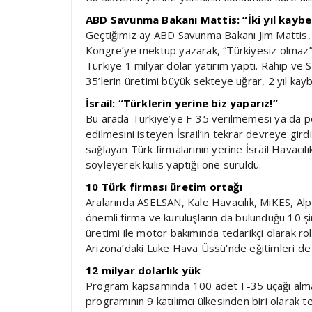
ABD Savunma Bakanı Mattis: “İki yıl kaybe
Geçtiğimiz ay ABD Savunma Bakanı Jim Mattis, 
Kongre’ye mektup yazarak, “Türkiyesiz olmaz” d
Türkiye 1 milyar dolar yatırım yaptı. Rahip ve
35’lerin üretimi büyük sekteye uğrar, 2 yıl kay
İsrail: “Türklerin yerine biz yaparız!”
Bu arada Türkiye’ye F-35 verilmemesi ya da per
edilmesini isteyen İsrail’in tekrar devreye girdiği
sağlayan Türk firmalarının yerine İsrail Havacılı
söyleyerek kulis yaptığı öne sürüldü.
10 Türk firması üretim ortağı
Aralarında ASELSAN, Kale Havacılık, MiKES, A
önemli firma ve kuruluşların da bulunduğu 10 şi
üretimi ile motor bakımında tedarikçi olarak rol
Arizona’daki Luke Hava Üssü’nde eğitimleri d
12 milyar dolarlık yük
Program kapsamında 100 adet F-35 uçağı almay
programının 9 katılımcı ülkesinden biri olarak te