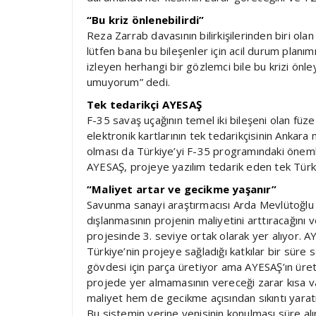
“Bu kriz önlenebilirdi”
Reza Zarrab davasının bilirkişilerinden biri olan
lütfen bana bu bileşenler için acil durum planımı
izleyen herhangi bir gözlemci bile bu krizi önle
umuyorum” dedi.
Tek tedarikçi AYESAŞ
F-35 savaş uçağının temel iki bileşeni olan fü
elektronik kartlarının tek tedarikçisinin Ankara
olması da Türkiye’yi F-35 programındaki önemli 
AYESAŞ, projeye yazılım tedarik eden tek Türk f
“Maliyet artar ve gecikme yaşanır”
Savunma sanayi araştırmacısı Arda Mevlütoğlu
dışlanmasının projenin maliyetini arttıracağını 
projesinde 3. seviye ortak olarak yer alıyor. A
Türkiye’nin projeye sağladığı katkılar bir süre 
gövdesi için parça üretiyor ama AYESAŞ’ın üret
projede yer almamasının vereceği zarar kısa v
maliyet hem de gecikme açısından sıkıntı yaratır
Bu sistemin yerine yenisinin konulması süre alır