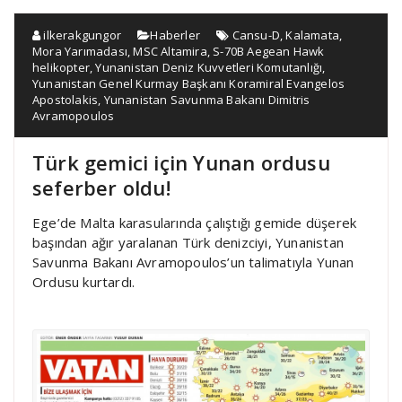
ilkerakgungor
Haberler
Cansu-D
,
Kalamata
,
Mora Yarımadası
,
MSC Altamira
,
S-70B Aegean Hawk
helikopter
,
Yunanistan Deniz Kuvvetleri Komutanlığı
,
Yunanistan Genel Kurmay Başkanı Koramiral Evangelos
Apostolakis
,
Yunanistan Savunma Bakanı Dimitris
Avramopoulos
Türk gemici için Yunan ordusu
seferber oldu!
Ege’de Malta karasularında çalıştığı gemide düşerek
başından ağır yaralanan Türk denizciyi, Yunanistan
Savunma Bakanı Avramopoulos’un talimatıyla Yunan
Ordusu kurtardı.