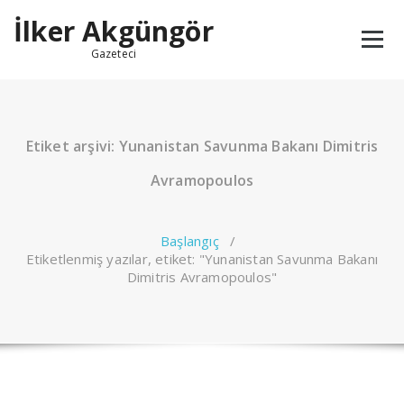
İçeriğe
İlker Akgüngör
geç
Gazeteci
Etiket arşivi: Yunanistan Savunma Bakanı Dimitris
Avramopoulos
Başlangıç
/
Etiketlenmiş yazılar, etiket: "Yunanistan Savunma Bakanı
Dimitris Avramopoulos"