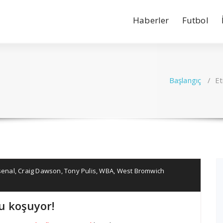
Haberler
Futbol
Başlangıç
/
Et
senal
,
Craig Dawson
,
Tony Pulis
,
WBA
,
West Bromwich
u koşuyor!